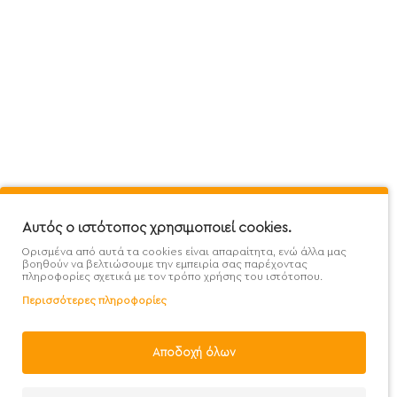
Πληροφορίες
Εξυπηρέτηση Πελατών
Όροι 
Mega Protein Store
Λογαριασμός
Όροι &
Επικοινωνήστε μαζί μας
Ιστορικό Παραγγελιών
Μετα
Εγγραφή στο newsletter
Αγαπημένα
Τρόπ
Χάρτης Ιστότοπου
Σύγκριση
Προσ
Αυτός ο ιστότοπος χρησιμοποιεί cookies.
Προσφορές - Clearence
GDPR
Πολι
Ορισμένα από αυτά τα cookies είναι απαραίτητα, ενώ άλλα μας
Χονδρική
βοηθούν να βελτιώσουμε την εμπειρία σας παρέχοντας
πληροφορίες σχετικά με τον τρόπο χρήσης του ιστότοπου.
Περισσότερες πληροφορίες
Αποδοχή όλων
Handcrafted with 💙 in Athens