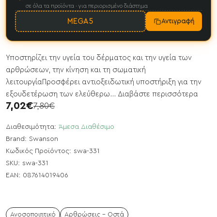
σε όλα τα προϊόντα · για περιορισμένο διάστημα
MEGA5
Αντιγραφή
Υποστηρίζει την υγεία του δέρματος και την υγεία των
αρθρώσεων, την κίνηση και τη σωματική
λειτουργίαΠροσφέρει αντιοξειδωτική υποστήριξη για την
εξουδετέρωση των ελεύθερω...
Διαβάστε περισσότερα
7,02€
7,80€
Διαθεσιμότητα:
Άμεσα Διαθέσιμο
Brand:
Swanson
Κωδικός Προϊόντος:
swa-331
SKU:
swa-331
EAN:
087614019406
Ανοσοποιητικό
Αρθρώσεις - Οστά