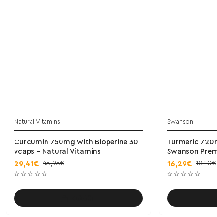
Natural Vitamins
Swanson
Curcumin 750mg with Bioperine 30
Turmeric 720
vcaps - Natural Vitamins
Swanson Pre
45,95€
18,10€
29,41€
16,29€
Καλάθι