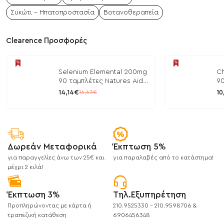
Συκώτι - Ηπατοπροστασία
Βοτανοθεραπεία
Clearence Προσφορές
Selenium Elemental 200mg
Ch
90 ταμπλέτες Natures Aid
90
/ Μέταλλα
/ 
14,14€
10
16,63€
Δωρεάν Μεταφορικά
Έκπτωση 5%
για παραγγελίες άνω των 25€ και
για παραλαβές από το κατάστημα!
μέχρι 2 κιλά!
Έκπτωση 3%
Τηλ.Εξυπηρέτηση
Προπληρώνοντας με κάρτα ή
210.9525330 - 210.9598706 &
τραπεζική κατάθεση
6906456348