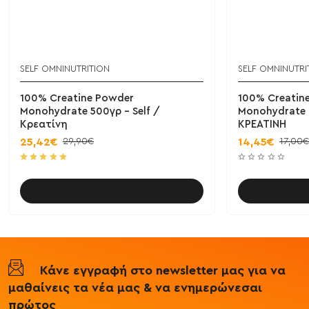
SELF OMNINUTRITION
SELF OMNINUTRI
100% Creatine Powder
100% Creatin
Monohydrate 500γρ - Self /
Monohydrate 2
Κρεατίνη
ΚΡΕΑΤΙΝΗ
29,90€
17,00€
25,42€
14,45€
Καλάθι
Κάνε εγγραφή στο newsletter μας για να
μαθαίνεις τα νέα μας & να ενημερώνεσαι
πρώτος