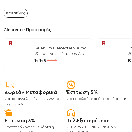
Κρεατίνες
Clearence Προσφορές
Selenium Elemental 200mg
Ch
90 ταμπλέτες Natures Aid
90
/ Μέταλλα
/ 
14,14€
10
16,63€
Δωρεάν Μεταφορικά
Έκπτωση 5%
για παραγγελίες άνω των 25€ και
για παραλαβές από το κατάστημα!
μέχρι 2 κιλά!
Έκπτωση 3%
Τηλ.Εξυπηρέτηση
Προπληρώνοντας με κάρτα ή
210.9525330 - 210.9598706 &