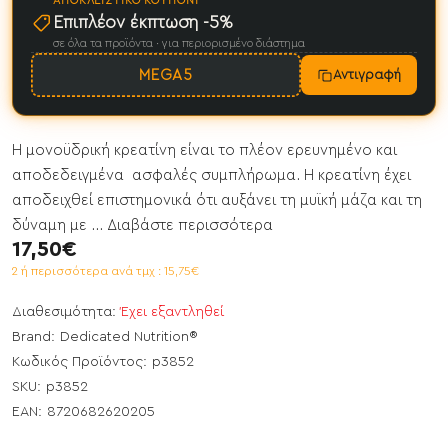
ΑΠΟΚΛΕΙΣΤΙΚΌ ΚΟΥΠΌΝΙ
Επιπλέον έκπτωση -5%
σε όλα τα προϊόντα · για περιορισμένο διάστημα
MEGA5
Αντιγραφή
Η μονοϋδρική κρεατίνη είναι το πλέον ερευνημένο και
αποδεδειγμένα ασφαλές συμπλήρωμα. Η κρεατίνη έχει
αποδειχθεί επιστημονικά ότι αυξάνει τη μυϊκή μάζα και τη
δύναμη με ...
Διαβάστε περισσότερα
17,50€
2 ή περισσότερα ανά τμχ : 15,75€
Διαθεσιμότητα:
Έχει εξαντληθεί
Brand:
Dedicated Nutrition®
Κωδικός Προϊόντος:
p3852
SKU:
p3852
EAN:
8720682620205