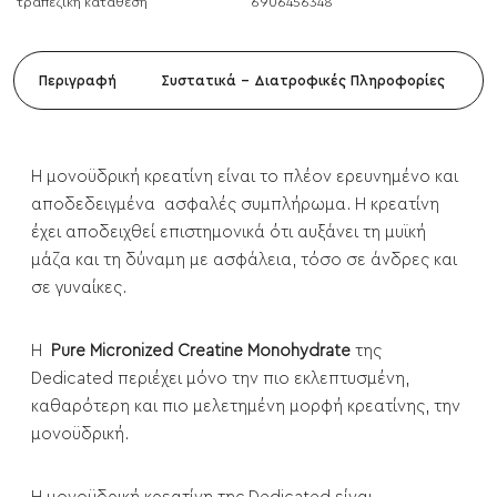
τραπεζική κατάθεση
6906456348
Περιγραφή
Συστατικά - Διατροφικές Πληροφορίες
Η μονοϋδρική κρεατίνη είναι το πλέον ερευνημένο και
αποδεδειγμένα ασφαλές συμπλήρωμα. Η κρεατίνη
έχει αποδειχθεί επιστημονικά ότι αυξάνει τη μυϊκή
μάζα και τη δύναμη με ασφάλεια, τόσο σε άνδρες και
σε γυναίκες.
Η
Pure Micronized Creatine Monohydrate
της
Dedicated περιέχει μόνο την πιο εκλεπτυσμένη,
καθαρότερη και πιο μελετημένη μορφή κρεατίνης, την
μονοϋδρική.