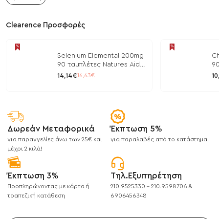
Clearence Προσφορές
Selenium Elemental 200mg
Ch
90 ταμπλέτες Natures Aid
90
/ Μέταλλα
/ 
14,14€
10
16,63€
Δωρεάν Μεταφορικά
Έκπτωση 5%
για παραγγελίες άνω των 25€ και
για παραλαβές από το κατάστημα!
μέχρι 2 κιλά!
Έκπτωση 3%
Τηλ.Εξυπηρέτηση
Προπληρώνοντας με κάρτα ή
210.9525330 - 210.9598706 &
τραπεζική κατάθεση
6906456348