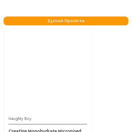
Σχετικά Προϊόντα
Naughty Boy
Creatine Monohydrate Micronised