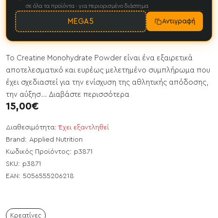
σε όλα τα προϊόντα · για περιορισμένο διάστημα
MEGA5
Αντιγραφή
Το Creatine Monohydrate Powder είναι ένα εξαιρετικά
αποτελεσματικό και ευρέως μελετημένο συμπλήρωμα που
έχει σχεδιαστεί για την ενίσχυση της αθλητικής απόδοσης,
την αύξησ...
Διαβάστε περισσότερα
15,00€
Διαθεσιμότητα:
Έχει εξαντληθεί
Brand:
Applied Nutrition
Κωδικός Προϊόντος:
p3871
SKU:
p3871
EAN:
5056555206218
Κρεατίνες