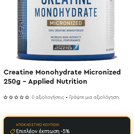
Creatine Monohydrate Micronized
Έχει εξαντληθεί
250g - Applied Nutrition
0 αξιολογήσεις
•
Γράψτε μια αξιολόγηση
ΑΠΟΚΛΕΙΣΤΙΚΌ ΚΟΥΠΌΝΙ
Επιπλέον έκπτωση -5%