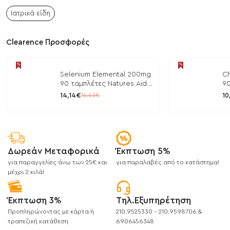
Ιατρικά είδη
Clearence Προσφορές
Selenium Elemental 200mg
Ch
90 ταμπλέτες Natures Aid
90
/ Μέταλλα
/ 
14,14€
10
16,63€
Δωρεάν Μεταφορικά
Έκπτωση 5%
για παραγγελίες άνω των 25€ και
για παραλαβές από το κατάστημα!
μέχρι 2 κιλά!
Έκπτωση 3%
Τηλ.Εξυπηρέτηση
Προπληρώνοντας με κάρτα ή
210.9525330 - 210.9598706 &
τραπεζική κατάθεση
6906456348