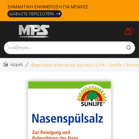
ΣΗΜΑΝΤΙΚΗ ΕΝΗΜΕΡΩΣΗ ΓΙΑ ΜΠΑΡΕΣ
ΔΙΑΒΑΣΤΕ ΠΕΡΙΣΣΟΤΕΡΑ
0
Αναζήτηση...
Φακελάκια αλατιού 60 τμχ NACL 0,9% - Sunlife / Ρινικ
home