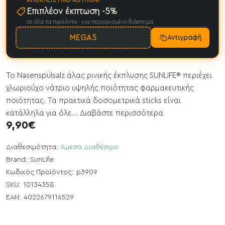
ΑΠΟΚΛΕΙΣΤΙΚΌ ΚΟΥΠΌΝΙ
Επιπλέον έκπτωση -5%
σε όλα τα προϊόντα · για περιορισμένο διάστημα
MEGA5
Αντιγραφή
Το Nasenspülsalz άλας ρινικής έκπλυσης SUNLIFE® περιέχει
χλωριούχο νάτριο υψηλής ποιότητας φαρμακευτικής
ποιότητας. Τα πρακτικά δοσομετρικά sticks είναι
κατάλληλα για όλε...
Διαβάστε περισσότερα
9,90€
Διαθεσιμότητα:
Άμεσα Διαθέσιμο
Brand:
SunLife
Κωδικός Προϊόντος:
p3909
SKU:
10134358
EAN:
4022679116529