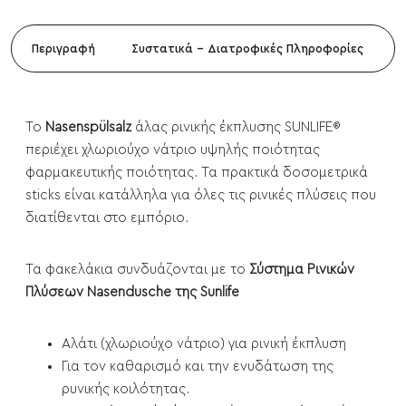
Περιγραφή
Συστατικά - Διατροφικές Πληροφορίες
Το
Nasenspülsalz
άλας ρινικής έκπλυσης SUNLIFE®
περιέχει χλωριούχο νάτριο υψηλής ποιότητας
φαρμακευτικής ποιότητας. Τα πρακτικά δοσομετρικά
sticks είναι κατάλληλα για όλες τις ρινικές πλύσεις που
διατίθενται στο εμπόριο.
Τα φακελάκια συνδυάζονται με το
Σύστημα Ρινικών
Πλύσεων Nasendusche της Sunlife
Αλάτι (χλωριούχο νάτριο) για ρινική έκπλυση
Για τον καθαρισμό και την ενυδάτωση της
ρυνικής κοιλότητας.