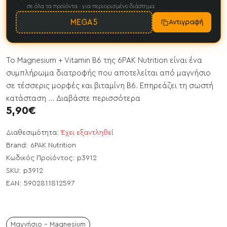
σε όλα τα προϊόντα · για περιορισμένο διάστημα
MEGA5
Αντιγραφή
Το Magnesium + Vitamin B6 της 6PAK Nutrition είναι ένα
συμπλήρωμα διατροφής που αποτελείται από μαγνήσιο
σε τέσσερις μορφές και βιταμίνη Β6. Επηρεάζει τη σωστή
κατάσταση ...
Διαβάστε περισσότερα
5,90€
Διαθεσιμότητα:
Έχει εξαντληθεί
Brand:
6PAK Nutrition
Κωδικός Προϊόντος:
p3912
SKU:
p3912
EAN:
5902811812597
Μαγνήσιο - Magnesium