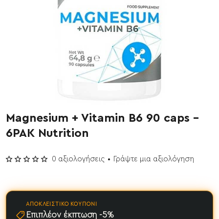
Magnesium + Vitamin B6 90 caps -
Έχει εξαντληθεί
6PAK Nutrition
0 αξιολογήσεις
•
Γράψτε μια αξιολόγηση
ΑΠΟΚΛΕΙΣΤΙΚΌ ΚΟΥΠΌΝΙ
Επιπλέον έκπτωση -5%