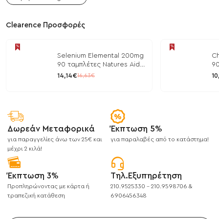
Clearence Προσφορές
Selenium Elemental 200mg
Ch
90 ταμπλέτες Natures Aid
90
/ Μέταλλα
/ 
14,14€
10
16,63€
Δωρεάν Μεταφορικά
Έκπτωση 5%
για παραγγελίες άνω των 25€ και
για παραλαβές από το κατάστημα!
μέχρι 2 κιλά!
Έκπτωση 3%
Τηλ.Εξυπηρέτηση
Προπληρώνοντας με κάρτα ή
210.9525330 - 210.9598706 &
τραπεζική κατάθεση
6906456348