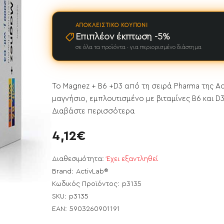
ΑΠΟΚΛΕΙΣΤΙΚΌ ΚΟΥΠΌΝΙ
Επιπλέον έκπτωση -5%
σε όλα τα προϊόντα · για περιορισμένο διάστημα
Το Magnez + B6 +D3 από τη σειρά Pharma της A
μαγνήσιο, εμπλουτισμένο με βιταμίνες Β6 και D
Διαβάστε περισσότερα
4,12€
Διαθεσιμότητα:
Έχει εξαντληθεί
Brand:
ActivLab®
Κωδικός Προϊόντος:
p3135
ει εξαντληθεί
SKU:
p3135
EAN:
5903260901191