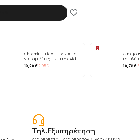
λάθι
Chromium Picolinate 200ug
Ginkgo B
90 ταμπλέτες - Natures Aid /
ταμπλέτε
Ρύθμιση Γλυκόζης
10,24€
14,78€
12,05€
17
Τηλ.Εξυπηρέτηση