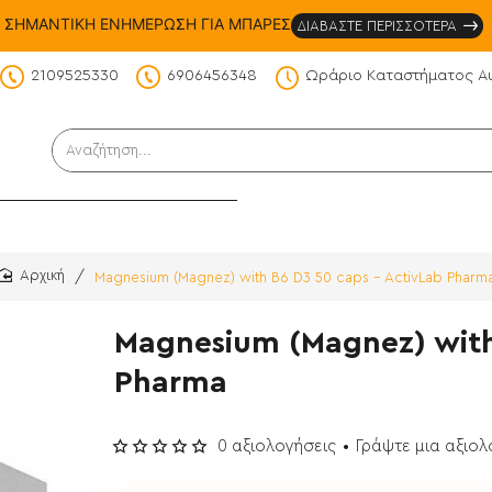
ΣΗΜΑΝΤΙΚΗ ΕΝΗΜΕΡΩΣΗ ΓΙΑ ΜΠΑΡΕΣ
ΔΙΑΒΑΣΤΕ ΠΕΡΙΣΣΟΤΕΡΑ
2109525330
6906456348
Ωράριο Καταστήματος Α
DS
Αναζήτηση...
Magnesium (Magnez) with B6 D3 50 caps - ActivLab Pharm
home
Magnesium (Magnez) with
Pharma
0 αξιολογήσεις
•
Γράψτε μια αξιο