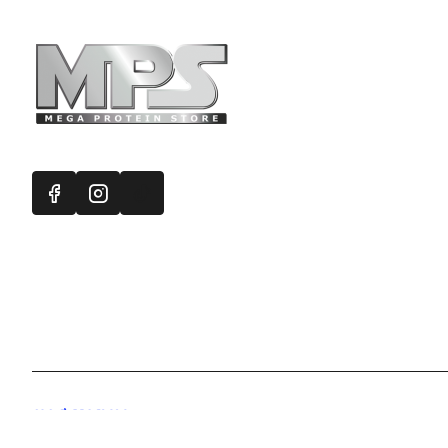
Πληροφορ
Mega Protein
Επικοινωνή
Εγγραφή στ
Χάρτης Ισ
Προσφορές
Handcrafted with 💙 in Athens