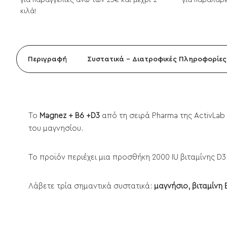
για παραγγελίες άνω των 25€ και μέχρι 2
για παραλαβέ
κιλά!
Περιγραφή
Συστατικά - Διατροφικές Πληροφορίες
Το
Magnez + B6 +D3
από τη σειρά Pharma της ActivLa
του μαγνησίου.
Το προϊόν περιέχει μια προσθήκη 2000 IU βιταμίνης D
Λάβετε τρία σημαντικά συστατικά:
μαγνήσιο, βιταμίνη 