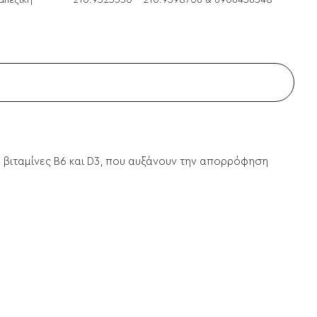
απεζική
210.9525330 - 210.9598706 & 6906456348
ε βιταμίνες Β6 και D3, που αυξάνουν την απορρόφηση