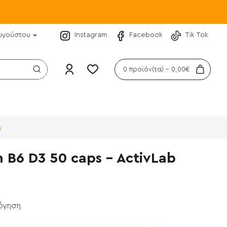
υγούστου
Instagram
Facebook
Tik Tok
0 προϊόν(τα) - 0,00€
a
 B6 D3 50 caps - ActivLab
λόγηση