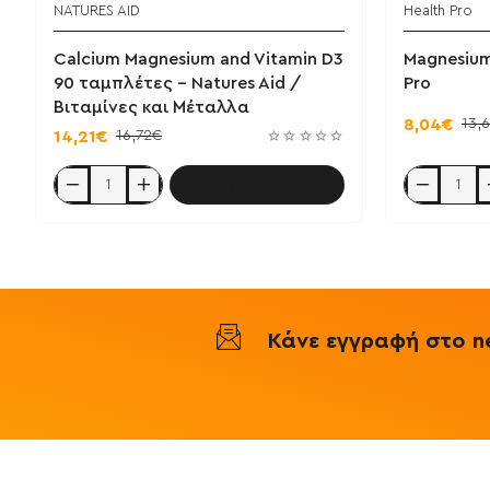
NATURES AID
Health Pro
Calcium Magnesium and Vitamin D3
Magnesium
90 ταμπλέτες - Natures Aid /
Pro
Βιταμίνες και Μέταλλα
13,
8,04€
16,72€
14,21€
Καλάθι
Calcium
Magnesium
Magnesium
+
and
B6
Vitamin
30
D3
caps
90
-
ταμπλέτες
Health
-
Pro
Natures
Κάνε εγγραφή στο ne
Aid
/
Βιταμίνες
και
Μέταλλα