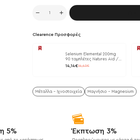
Κα
Clearence Προσφορές
Selenium Elemental 200mg
90 ταμπλέτες Natures Aid /
Μέταλλα
14,14€
16,63€
Μέταλλα - Ιχνοστοιχεία
Μαγνήσιο - Magnesium
η 5%
Έκπτωση 3%