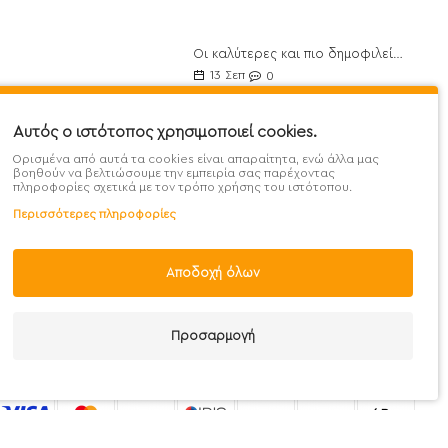
Οι καλύτερες και πιο δημοφιλείς Πρωτεΐνες για το 2021
ποθέσεις
13
Σεπ
0
θέσεις
10 οφέλη από το Λάδι Καρύδας και 30 τρόποι χρήσης του
Αυτός ο ιστότοπος χρησιμοποιεί cookies.
07
Μαΐ
0
Ορισμένα από αυτά τα cookies είναι απαραίτητα, ενώ άλλα μας
βοηθούν να βελτιώσουμε την εμπειρία σας παρέχοντας
Σερραπεπτάση: το θαυματουργό ένζυμο για την Υγεία
μής
πληροφορίες σχετικά με τον τρόπο χρήσης του ιστότοπου.
21
Ιουν
0
εδομένα
Περισσότερες πληροφορίες
Ωμέγα 3 για την αντιμετώπιση της Μείζονος Κατάθλιψης
στροφών
02
Οκτ
0
Αποδοχή όλων
69656101000
Προσαρμογή