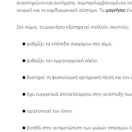
αναπληρώνονται αυτόματα, συμπεριλαμβανομένου του βα
νευρικό και το καρδιαγγειακό σύστημα. Το
μαγνήσιο
εί
Στο σώμα, το μαγνήσιο εξυπηρετεί πολλούς σκοπούς:
● ρυθμίζει τα επίπεδα σακχάρου στο αίμα.
● ρυθμίζει τον εμμηνορροϊκό κύκλο.
● διατηρεί τη φυσιολογική αρτηριακή πίεση και τον
● έχει ευεργετικά αποτελέσματα στην ανάπτυξη των
● ομαλοποιεί τον ύπνο.
● βοηθά στην αντιμετώπιση των μυϊκών σπασμών λ