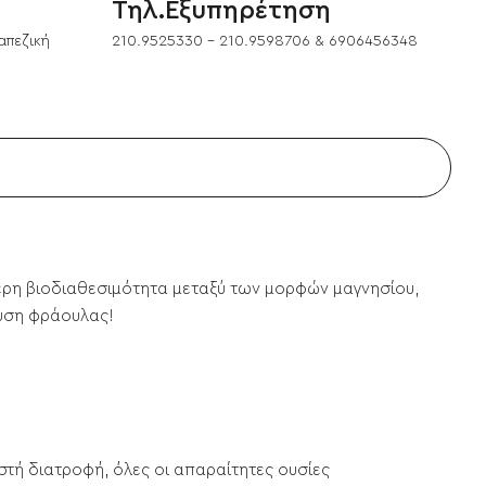
Τηλ.Εξυπηρέτηση
απεζική
210.9525330 - 210.9598706 & 6906456348
τερη βιοδιαθεσιμότητα μεταξύ των μορφών μαγνησίου,
εύση φράουλας!
ωστή διατροφή, όλες οι απαραίτητες ουσίες