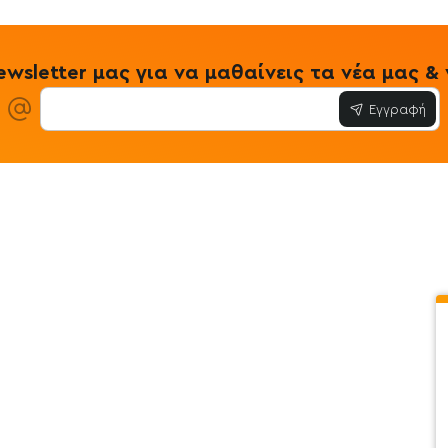
wsletter μας για να μαθαίνεις τα νέα μας 
Εγγραφή
ίες
Εξυπηρέτηση Πελατών
Όροι & Προϋ
 Store
Λογαριασμός
Όροι & Προϋπο
στε μαζί μας
Ιστορικό Παραγγελιών
Μεταφορικά
ο newsletter
Αγαπημένα
Τρόποι Πληρω
τότοπου
Σύγκριση
Προσωπικά Δ