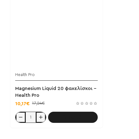
Health Pro
Magnesium Liquid 20 φακελίσκοι -
Health Pro
17,24€
10,17€
Καλάθι
Magnesium
Liquid
20
φακελίσκοι