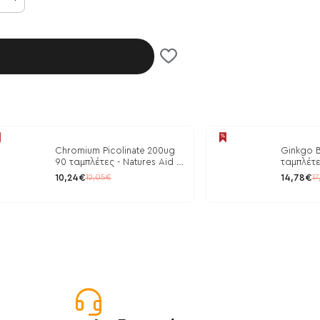
λάθι
Chromium Picolinate 200ug
Ginkgo B
90 ταμπλέτες - Natures Aid /
ταμπλέτε
Ρύθμιση Γλυκόζης
10,24€
14,78€
12,05€
17