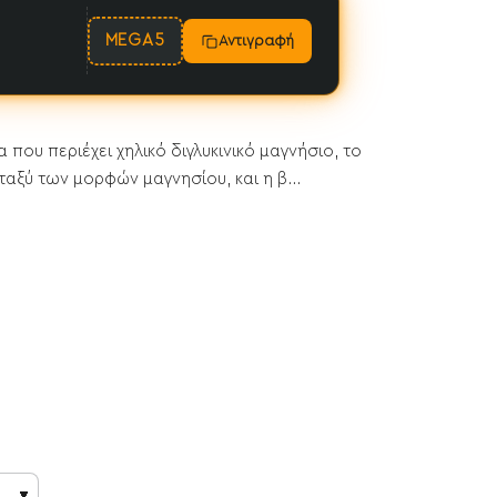
MEGA5
Αντιγραφή
 που περιέχει χηλικό διγλυκινικό μαγνήσιο, το
αξύ των μορφών μαγνησίου, και η β...