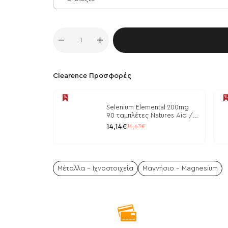
Κα
Clearence Προσφορές
Selenium Elemental 200mg
90 ταμπλέτες Natures Aid /
Μέταλλα
14,14€
16,63€
Μέταλλα - Ιχνοστοιχεία
Μαγνήσιο - Magnesium