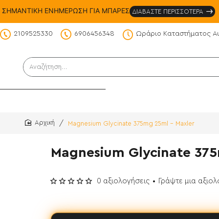
ΣΗΜΑΝΤΙΚΗ ΕΝΗΜΕΡΩΣΗ ΓΙΑ ΜΠΑΡΕΣ
ΔΙΑΒΑΣΤΕ ΠΕΡΙΣΣΟΤΕΡΑ
2109525330
6906456348
Ωράριο Καταστήματος Α
DS
Αναζήτηση...
Magnesium Glycinate 375mg 25ml - Maxler
home
Magnesium Glycinate 375
0 αξιολογήσεις
•
Γράψτε μια αξιο