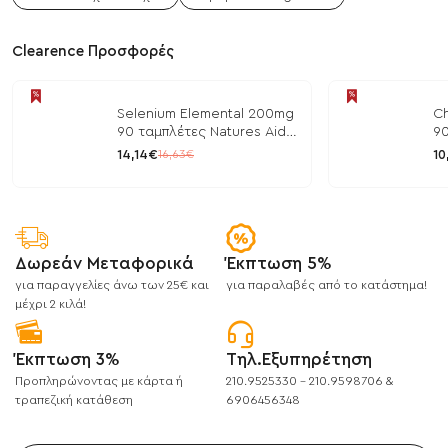
Clearence Προσφορές
Selenium Elemental 200mg
Ch
90 ταμπλέτες Natures Aid
90
/ Μέταλλα
/ 
14,14€
10
16,63€
Δωρεάν Μεταφορικά
Έκπτωση 5%
για παραγγελίες άνω των 25€ και
για παραλαβές από το κατάστημα!
μέχρι 2 κιλά!
Έκπτωση 3%
Τηλ.Εξυπηρέτηση
Προπληρώνοντας με κάρτα ή
210.9525330 - 210.9598706 &
τραπεζική κατάθεση
6906456348