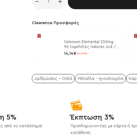
Κα
Clearence Προσφορές
Selenium Elemental 200mg
90 ταμπλέτες Natures Aid /
Μέταλλα
14,14€
16,63€
Αρθρώσεις - Οστά
Μέταλλα - Ιχνοστοιχεία
Καρ
η 5%
Έκπτωση 3%
ς από το κατάστημα!
Προπληρώνοντας με κάρτα ή τρ
κατάθεση