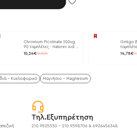
λάθι
Chromium Picolinate 200ug
Ginkgo B
90 ταμπλέτες - Natures Aid /
ταμπλέτε
Ρύθμιση Γλυκόζης
10,24€
14,78€
12,05€
17
διά - Κυκλοφορικό
Μαγνήσιο - Magnesium
Τηλ.Εξυπηρέτηση
απεζική
210.9525330 - 210.9598706 & 6906456348