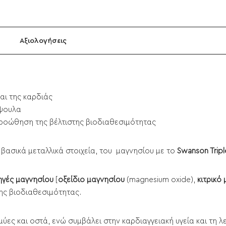
Αξιολογήσεις
αι της καρδιάς
άψουλα
 προώθηση της βέλτιστης βιοδιαθεσιμότητας
βασικά μεταλλικά στοιχεία, του μαγνησίου με το
Swanson Trip
ηγές μαγνησίου
[
οξείδιο μαγνησίου
(magnesium oxide),
κιτρικό
ης βιοδιαθεσιμότητας.
μύες και οστά, ενώ συμβάλει στην καρδιαγγειακή υγεία και τη 