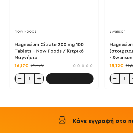
Now Foods
Swanson
Magnesium Citrate 200 mg 100
Magnesium
Tablets - Now Foods / Κιτρικό
(στοιχεια
Μαγνήσιο
- Swanson
39,45€
16,
16,17€
15,12€
Καλάθι
Magnesium
Magnesium
Citrate
Malate
200
150mg
mg
(στοιχειακό
100
μαγνήσιο)
Tablets
60
-
tablets
Now
-
Foods
Swanson
Κάνε εγγραφή στο ne
/
Κιτρικό
Μαγνήσιο