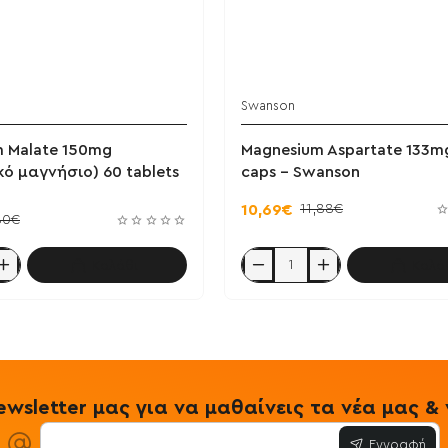
Swanson
 Malate 150mg
Magnesium Aspartate 133m
κό μαγνήσιο) 60 tablets
caps - Swanson
11,88€
10,69€
80€
Καλάθι
Καλά
Magnesium
Aspartate
133mg
90
caps
-
Swanson
wsletter μας για να μαθαίνεις τα νέα μας 
Εγγραφή