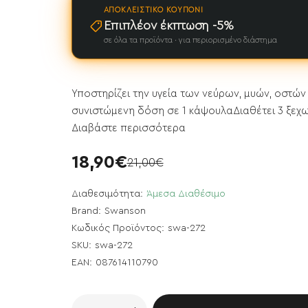
ΑΠΟΚΛΕΙΣΤΙΚΌ ΚΟΥΠΌΝΙ
Επιπλέον έκπτωση -5%
σε όλα τα προϊόντα · για περιορισμένο διάστημα
Υποστηρίζει την υγεία των νεύρων, μυών, οστών
συνιστώμενη δόση σε 1 κάψουλαΔιαθέτει 3 ξεχω
Διαβάστε περισσότερα
18,90€
21,00€
Διαθεσιμότητα:
Άμεσα Διαθέσιμο
Brand:
Swanson
Κωδικός Προϊόντος:
swa-272
SKU:
swa-272
EAN:
087614110790