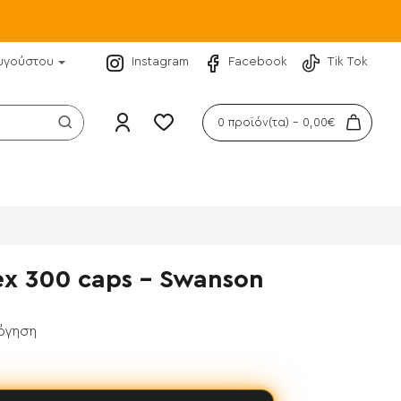
υγούστου
Instagram
Facebook
Tik Tok
0 προϊόν(τα) - 0,00€
x 300 caps - Swanson
λόγηση