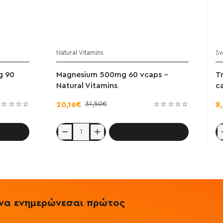
Natural Vitamins
S
g 90
Magnesium 500mg 60 vcaps -
T
Natural Vitamins
c
31,50€
20,16€
8
θι
Καλάθι
Magnesium
Tr
500mg
M
60
C
vcaps
10
-
ca
Natural
-
Vitamins
S
& να ενημερώνεσαι πρώτος