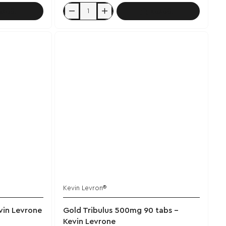
αλάθι
Καλάθι
Creatine
Gold
Chews
120
tabs
-
Kevin
Levrone
Kevin Levron®
Έχει εξαντληθεί
vin Levrone
Gold Tribulus 500mg 90 tabs -
Kevin Levrone