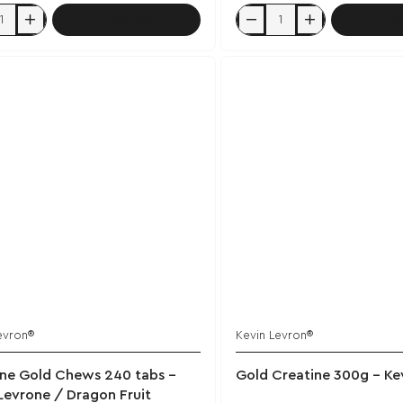
Καλάθι
Κ
c
Anabolic
Pro-
Blend
5
2kg
-
Kevin
e
Levrone
utter
evron®
Kevin Levron®
Έχει εξαντληθεί
ine Gold Chews 240 tabs -
Gold Creatine 300g - Ke
Levrone / Dragon Fruit