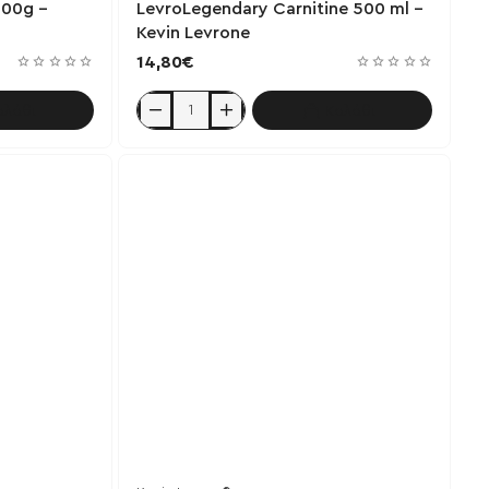
000g -
LevroLegendary Carnitine 500 ml -
Kevin Levrone
14,80€
αλάθι
Καλάθι
LevroLegendary
Carnitine
500
ml
-
Kevin
Levrone