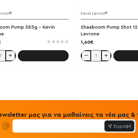
evron®
Kevin Levron®
Έχει εξαντληθεί
oom Pump 385g - Kevin
Shaaboom Pump Shot 12
ne
Levrone
€
1,60€
Καλάθι
Κ
oom
Shaaboom
Pump
Shot
120ml
-
e
Levrone
wsletter μας για να μαθαίνεις τα νέα μας 
Εγγραφή