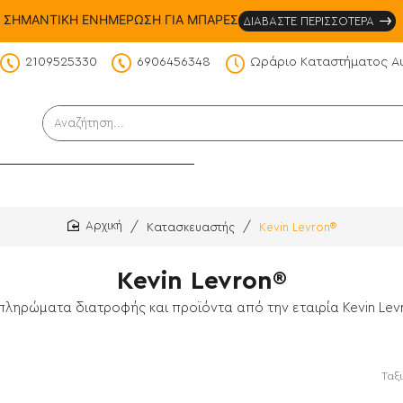
ΣΗΜΑΝΤΙΚΗ ΕΝΗΜΕΡΩΣΗ ΓΙΑ ΜΠΑΡΕΣ
ΔΙΑΒΑΣΤΕ ΠΕΡΙΣΣΟΤΕΡΑ
2109525330
6906456348
Ωράριο Καταστήματος Α
DS
Αναζήτηση...
Κατασκευαστής
Kevin Levron®
home
Kevin Levron®
πληρώματα διατροφής και προϊόντα από την εταιρία Kevin Lev
Ταξ