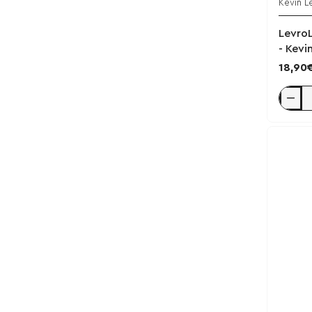
Kevin L
Levro
- Kevi
18,90
LevroL
Test
Creatin
255g
-
Kevin
Levron
/
Fruit
Massag