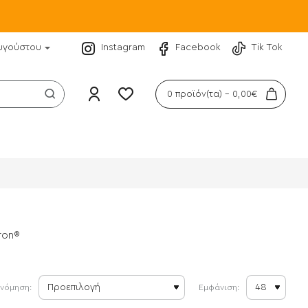
υγούστου
Instagram
Facebook
Tik Tok
0 προϊόν(τα) - 0,00€
ron®
ινόμηση:
Εμφάνιση: