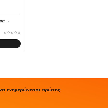
0ml -
αλάθι
& να ενημερώνεσαι πρώτος