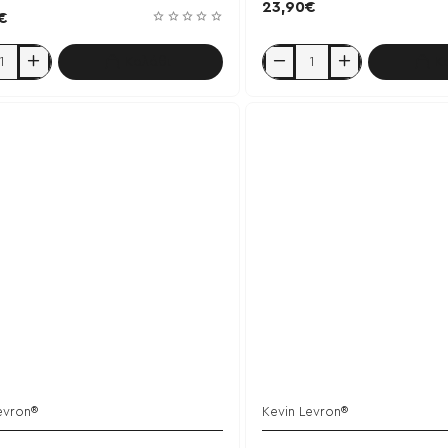
23,90€
€
Καλάθι
Κ
e
Gold
Creatine
300g
-
Kevin
Levrone
e
evron®
Kevin Levron®
Έ