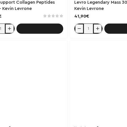
Support Collagen Peptides
Levro Legendary Mass 3
 Kevin Levrone
Kevin Levrone
€
41,90€
Καλάθι
Κ
Levro
t
Legendary
en
Mass
s
3000g
-
Kevin
Levrone
e