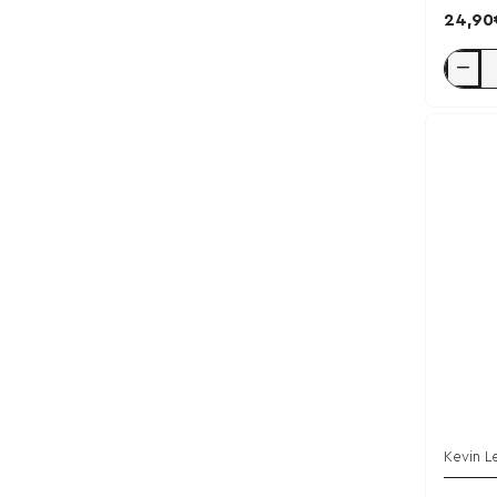
24,90
Creatin
Gold
Chews
240
tabs
-
Kevin
Levron
/
Dragon
Fruit
Kevin L