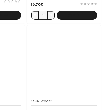
16,70€
αλάθι
Καλάθι
Gold
Tribulus
500mg
90
tabs
-
Kevin
Levrone
Kevin Levron®
χει εξαντληθεί
Έχει εξαντληθεί