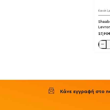
Kevin L
Shaab
Levro
27,90
Shaab
Pump
385g
-
Kevin
Levron
Κάνε εγγραφή στο ne