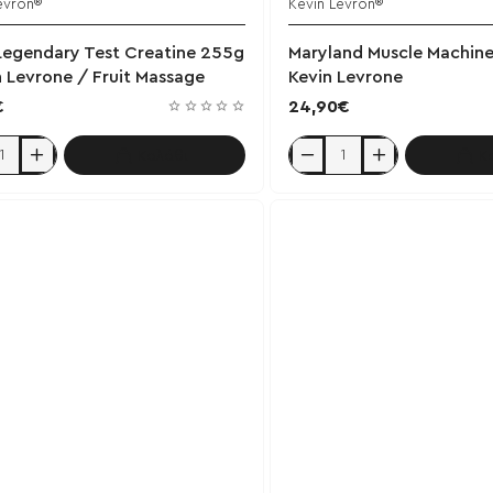
evron®
Kevin Levron®
Έχει εξαντληθεί
Έ
Legendary Test Creatine 255g
Maryland Muscle Machin
n Levrone / Fruit Massage
Kevin Levrone
€
24,90€
Καλάθι
Κ
egendary
Maryland
Muscle
e
Machine
385g
-
Kevin
e
Levrone
e