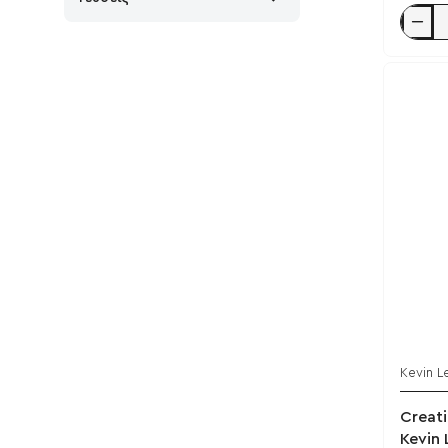
Anaboli
Pro
Protein
Bar
68g
-
Kevin
Levron
/
Peanutb
Kevin L
Creat
Kevin 