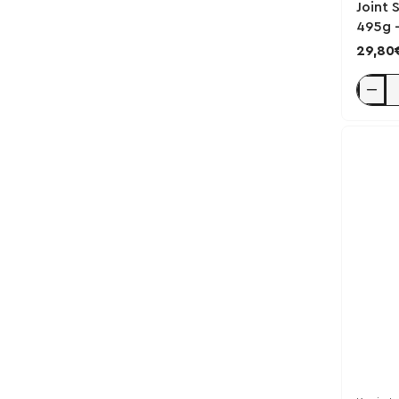
Joint 
495g -
29,80
Joint
Suppor
Collag
Peptide
495g
-
Kevin
Levron