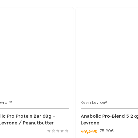
evron®
Kevin Levron®
Έχει εξαντληθεί
Έ
ic Pro Protein Bar 68g -
Anabolic Pro-Blend 5 2kg
Levrone / Peanutbutter
Levrone
75,90€
49,34€