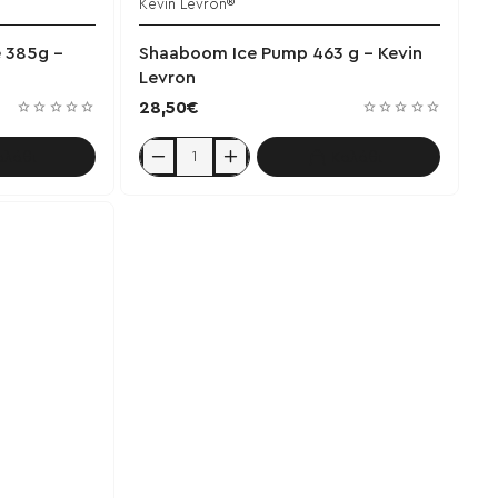
Kevin Levron®
χει εξαντληθεί
Έχει εξαντληθεί
e 385g -
Shaaboom Ice Pump 463 g - Kevin
Levron
28,50€
αλάθι
Καλάθι
Shaaboom
Ice
Pump
463
g
-
Kevin
Levron