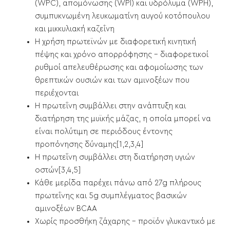
(WPC), απομόνωσης (WPI) και υδρόλυμα (WPH),
συμπυκνωμένη λευκωματίνη αυγού κοτόπουλου
και μικκυλιακή καζεΐνη
Η χρήση πρωτεϊνών με διαφορετική κινητική
πέψης και χρόνο απορρόφησης - διαφορετικοί
ρυθμοί απελευθέρωσης και αφομοίωσης των
θρεπτικών ουσιών και των αμινοξέων που
περιέχονται
Η πρωτεΐνη συμβάλλει στην ανάπτυξη και
διατήρηση της μυϊκής μάζας, η οποία μπορεί να
είναι πολύτιμη σε περιόδους έντονης
προπόνησης δύναμης[1,2,3,4]
Η πρωτεΐνη συμβάλλει στη διατήρηση υγιών
οστών[3,4,5]
Κάθε μερίδα παρέχει πάνω από 27g πλήρους
πρωτεΐνης και 5g συμπλέγματος βασικών
αμινοξέων BCAA
Χωρίς προσθήκη ζάχαρης - προϊόν γλυκαντικό με