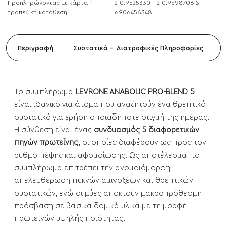
Προπληρώνοντας με κάρτα ή
210.9525330 - 210.9598706 &
τραπεζική κατάθεση
6906456348
Περιγραφή
Συστατικά - Διατροφικές Πληροφορίες
Το συμπλήρωμα
LEVRONE ANABOLIC PRO-BLEND 5
είναι ιδανικό για άτομα που αναζητούν ένα θρεπτικό
συστατικό για χρήση οποιαδήποτε στιγμή της ημέρας.
Η σύνθεση είναι ένας
συνδυασμός 5 διαφορετικών
πηγών πρωτεΐνης
, οι οποίες διαφέρουν ως προς τον
ρυθμό πέψης και αφομοίωσης. Ως αποτέλεσμα, το
συμπλήρωμα επιτρέπει την ανομοιόμορφη
απελευθέρωση πυκνών αμινοξέων και θρεπτικών
συστατικών, ενώ οι μύες αποκτούν μακροπρόθεσμη
πρόσβαση σε βασικά δομικά υλικά με τη μορφή
πρωτεϊνών υψηλής ποιότητας.