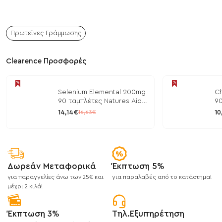
Πρωτεΐνες Γράμμωσης
Clearence Προσφορές
Selenium Elemental 200mg
Ch
90 ταμπλέτες Natures Aid
90
/ Μέταλλα
/ 
14,14€
10
16,63€
Δωρεάν Μεταφορικά
Έκπτωση 5%
για παραγγελίες άνω των 25€ και
για παραλαβές από το κατάστημα!
μέχρι 2 κιλά!
Έκπτωση 3%
Τηλ.Εξυπηρέτηση