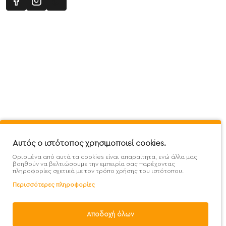
Πληροφορίες
Εξυπηρέτηση Πελατών
Όροι 
Mega Protein Store
Λογαριασμός
Όροι &
Επικοινωνήστε μαζί μας
Ιστορικό Παραγγελιών
Μετα
Εγγραφή στο newsletter
Αγαπημένα
Τρόπ
Χάρτης Ιστότοπου
Σύγκριση
Προσ
Αυτός ο ιστότοπος χρησιμοποιεί cookies.
Προσφορές - Clearence
GDPR
Πολι
Ορισμένα από αυτά τα cookies είναι απαραίτητα, ενώ άλλα μας
Χονδρική
βοηθούν να βελτιώσουμε την εμπειρία σας παρέχοντας
πληροφορίες σχετικά με τον τρόπο χρήσης του ιστότοπου.
Περισσότερες πληροφορίες
Αποδοχή όλων