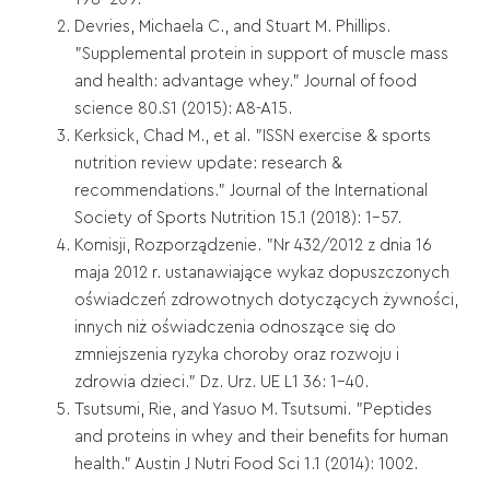
Devries, Michaela C., and Stuart M. Phillips.
"Supplemental protein in support of muscle mass
and health: advantage whey." Journal of food
science 80.S1 (2015): A8-A15.
Kerksick, Chad M., et al. "ISSN exercise & sports
nutrition review update: research &
recommendations." Journal of the International
Society of Sports Nutrition 15.1 (2018): 1-57.
Komisji, Rozporządzenie. "Nr 432/2012 z dnia 16
maja 2012 r. ustanawiające wykaz dopuszczonych
oświadczeń zdrowotnych dotyczących żywności,
innych niż oświadczenia odnoszące się do
zmniejszenia ryzyka choroby oraz rozwoju i
zdrowia dzieci." Dz. Urz. UE L1 36: 1-40.
Tsutsumi, Rie, and Yasuo M. Tsutsumi. "Peptides
and proteins in whey and their benefits for human
health." Austin J Nutri Food Sci 1.1 (2014): 1002.