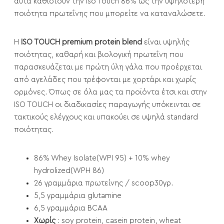
αυτά καθιστούν την Iso Touch 86% ως την υψηλότερη
ποιότητα πρωτεΐνης που μπορείτε να καταναλώσετε.
H
ISO TOUCH premium protein blend
είναι υψηλής
ποιότητας, καθαρή και βιολογική πρωτεΐνη που
παρασκευάζεται με πρώτη ύλη γάλα που προέρχεται
από αγελάδες που τρέφονται με χορτάρι και χωρίς
ορμόνες. Όπως σε όλα μας τα προϊόντα έτσι και στην
ISO TOUCH οι διαδικασίες παραγωγής υπόκεινται σε
τακτικούς ελέγχους και υπακούει σε υψηλά standard
ποιότητας.
86% Whey Isolate(WPI 95) + 10% whey
hydrolized(WPH 86)
26 γραμμάρια πρωτείνης / scoop30γρ.
5,5 γραμμάρια glutamine
6,5 γραμμάρια BCAA
Xωρίς
: soy protein, casein protein, wheat