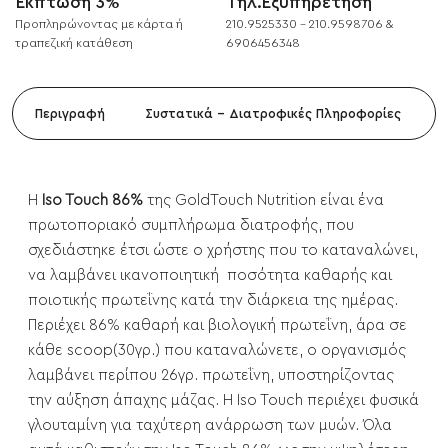
Έκπτωση 3%
Τηλ.Εξυπηρέτηση
Προπληρώνοντας με κάρτα ή
210.9525330 - 210.9598706 &
τραπεζική κατάθεση
6906456348
Περιγραφή
Συστατικά - Διατροφικές Πληροφορίες
Η
Iso Touch 86%
της GoldTouch Nutrition είναι ένα
πρωτοποριακό συμπλήρωμα διατροφής, που
σχεδιάστηκε έτσι ώστε ο χρήστης που το καταναλώνει,
να λαμβάνει ικανοποιητική ποσότητα καθαρής και
ποιοτικής πρωτεΐνης κατά την διάρκεια της ημέρας.
Περιέχει 86% καθαρή και βιολογική πρωτεΐνη, άρα σε
κάθε scoop(30γρ.) που καταναλώνετε, ο οργανισμός
λαμβάνει περίπου 26γρ. πρωτεΐνη, υποστηρίζοντας
την αύξηση άπαχης μάζας. Η Iso Touch περιέχει φυσικά
γλουταμίνη για ταχύτερη ανάρρωση των μυών. Όλα