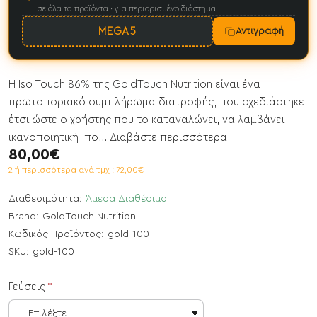
σε όλα τα προϊόντα · για περιορισμένο διάστημα
MEGA5
Αντιγραφή
Η Iso Touch 86% της GoldTouch Nutrition είναι ένα
πρωτοποριακό συμπλήρωμα διατροφής, που σχεδιάστηκε
έτσι ώστε ο χρήστης που το καταναλώνει, να λαμβάνει
ικανοποιητική πο...
Διαβάστε περισσότερα
80,00€
2 ή περισσότερα ανά τμχ : 72,00€
Διαθεσιμότητα:
Άμεσα Διαθέσιμο
Brand:
GoldTouch Nutrition
Κωδικός Προϊόντος:
gold-100
SKU:
gold-100
Γεύσεις