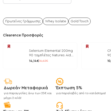
Πρωτεΐνες Γράμμωσης
Whey Isolate
Gold Touch
Clearence Προσφορές
Selenium Elemental 200mg
Ch
90 ταμπλέτες Natures Aid
90
/ Μέταλλα
/ 
14,14€
10
16,63€
Δωρεάν Μεταφορικά
Έκπτωση 5%
για παραγγελίες άνω των 25€ και
για παραλαβές από το κατάστημα!
μέχρι 2 κιλά!