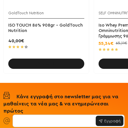
GoldTouch Nutrition
SELF OMNINUTRI
ISO TOUCH 86% 908gr - GoldTouch
Iso Whey Pre
Nutrition
Omninutritio
Γράμμωσης 9
40,00€
65,11€
55,34€
Καλάθι
Κάνε εγγραφή στο newsletter μας για να
μαθαίνεις τα νέα μας & να ενημερώνεσαι
πρώτος
Εγγραφή