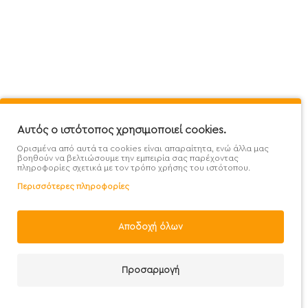
Mega Protein Store
Λογαριασμός
Όροι &
Επικοινωνήστε μαζί μας
Ιστορικό Παραγγελιών
Μετα
Εγγραφή στο newsletter
Αγαπημένα
Τρόπ
Χάρτης Ιστότοπου
Σύγκριση
Προσ
Αυτός ο ιστότοπος χρησιμοποιεί cookies.
Προσφορές - Clearence
GDPR
Πολι
Ορισμένα από αυτά τα cookies είναι απαραίτητα, ενώ άλλα μας
Χονδρική
βοηθούν να βελτιώσουμε την εμπειρία σας παρέχοντας
πληροφορίες σχετικά με τον τρόπο χρήσης του ιστότοπου.
Περισσότερες πληροφορίες
Αποδοχή όλων
Handcrafted with 💙 in Athens
Προσαρμογή
Καλάθι