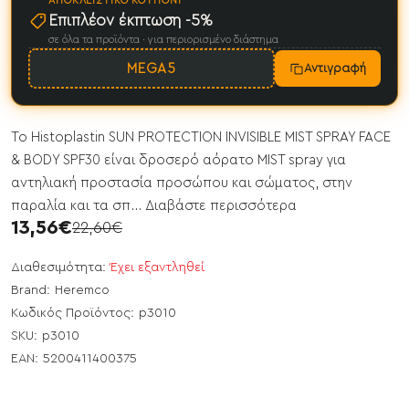
ΑΠΟΚΛΕΙΣΤΙΚΌ ΚΟΥΠΌΝΙ
Επιπλέον έκπτωση -5%
σε όλα τα προϊόντα · για περιορισμένο διάστημα
MEGA5
Αντιγραφή
To Histoplastin SUN PROTECTION INVISIBLE MIST SPRAY FACE
& BODY SPF30 είναι δροσερό αόρατο MIST spray για
αντηλιακή προστασία προσώπου και σώματος, στην
παραλία και τα σπ...
Διαβάστε περισσότερα
13,56€
22,60€
Διαθεσιμότητα:
Έχει εξαντληθεί
Brand:
Heremco
Κωδικός Προϊόντος:
p3010
SKU:
p3010
EAN:
5200411400375