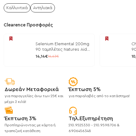
Καλλυντικά
Αντηλιακά
Clearence Προσφορές
Selenium Elemental 200mg
Ch
90 ταμπλέτες Natures Aid
90
/ Μέταλλα
/ 
14,14€
10
16,63€
Δωρεάν Μεταφορικά
Έκπτωση 5%
για παραγγελίες άνω των 25€ και
για παραλαβές από το κατάστημα!
μέχρι 2 κιλά!
Έκπτωση 3%
Τηλ.Εξυπηρέτηση
Προπληρώνοντας με κάρτα ή
210.9525330 - 210.9598706 &
τραπεζική κατάθεση
6906456348