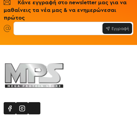
Κάνε εγγραφή στο newsletter μας για να
μαθαίνεις τα νέα μας & να ενημερώνεσαι
πρώτος
Εγγραφή
Πληροφορίες
Εξυπηρέτηση Πελατών
Όροι 