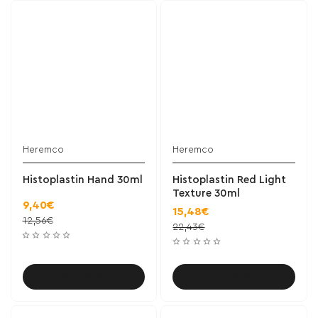
Heremco
Heremco
Histoplastin Hand 30ml
Histoplastin Red Light
Texture 30ml
9,40€
15,48€
12,56€
22,43€
Καλάθι
Καλάθι