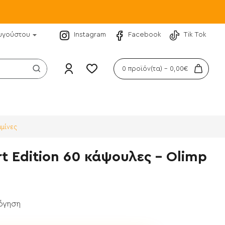
υγούστου
Instagram
Facebook
Tik Tok
0 προϊόν(τα) - 0,00€
αμίνες
t Edition 60 κάψουλες - Olimp
λόγηση