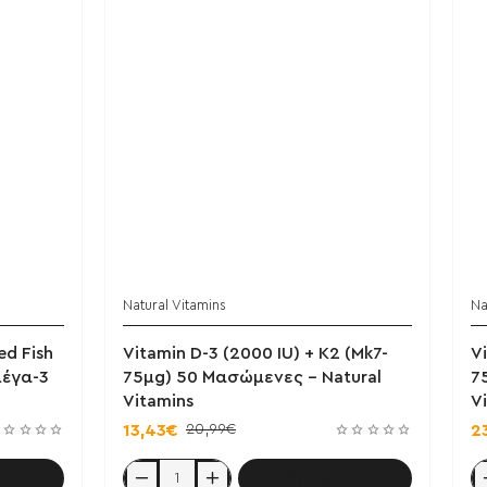
Natural Vitamins
Na
ed Fish
Vitamin D-3 (2000 IU) + K2 (Mk7-
V
μέγα-3
75μg) 50 Μασώμενες - Natural
7
Vitamins
V
20,99€
13,43€
2
θι
Καλάθι
Vitamin
Vi