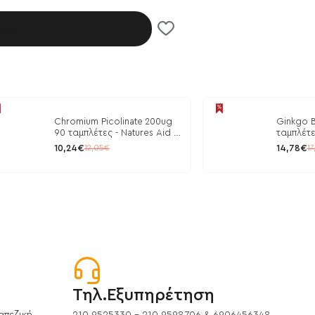
λάθι
Chromium Picolinate 200ug
Ginkgo B
90 ταμπλέτες - Natures Aid /
ταμπλέτε
Ρύθμιση Γλυκόζης
10,24€
14,78€
12,05€
17
Τηλ.Εξυπηρέτηση