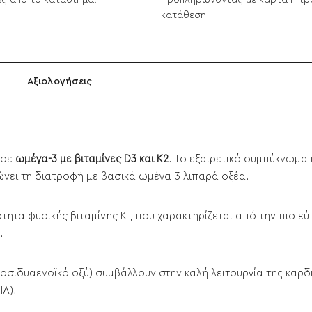
ς από το κατάστημα!
Προπληρώνοντας με κάρτα ή τρ
κατάθεση
Αξιολογήσεις
 σε
ωμέγα-3 με βιταμίνες D3 και K2
. Το εξαιρετικό συμπύκνωμα
νει τη διατροφή με βασικά ωμέγα-3 λιπαρά οξέα.
ητα φυσικής βιταμίνης Κ , που χαρακτηρίζεται από την πιο εύ
.
κοσιδυαενοϊκό οξύ) συμβάλλουν στην καλή λειτουργία της καρδι
A).