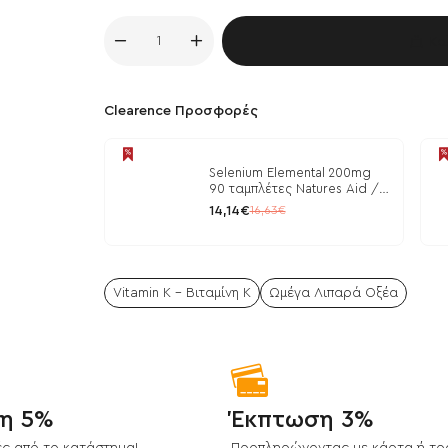
Κα
Clearence Προσφορές
Selenium Elemental 200mg
90 ταμπλέτες Natures Aid /
Μέταλλα
14,14€
16,63€
Vitamin K - Βιταμίνη Κ
Ωμέγα Λιπαρά Οξέα
η 5%
Έκπτωση 3%