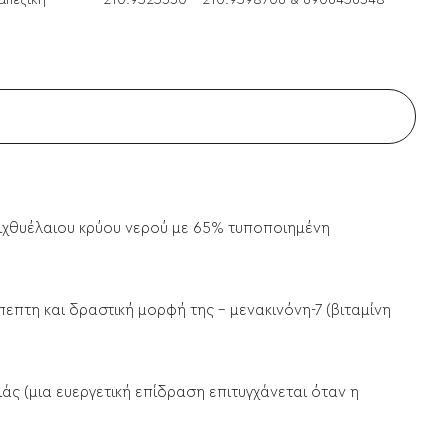
απεζική
210.9525330 - 210.9598706 & 6906456348
 ιχθυέλαιου κρύου νερού με 65% τυποποιημένη
πεπτη και δραστική μορφή της - μενακινόνη-7 (βιταμίνη
άς (μια ευεργετική επίδραση επιτυγχάνεται όταν η