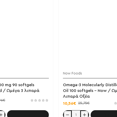
Now Foods
000 mg 90 softgels
Omega-3 Molecularly Distill
id / Ωμέγα 3 λιπαρά
Oil 100 softgels - Now / Ω
Λιπαρά Οξέα
96€
25,75€
10,56€
Καλάθι
Καλά
Omega-