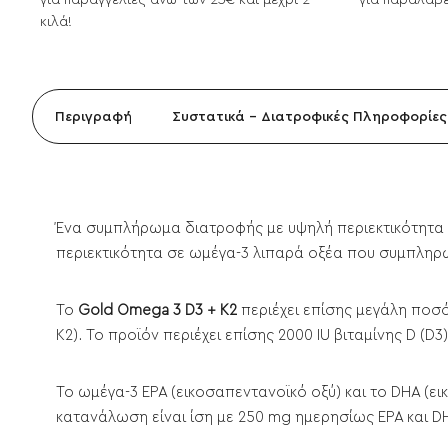
για παραγγελίες άνω των 25€ και μέχρι 2
για παραλαβέ
κιλά!
Περιγραφή
Συστατικά - Διατροφικές Πληροφορίες
Ένα συμπλήρωμα διατροφής με υψηλή περιεκτικότητα
περιεκτικότητα σε ωμέγα-3 λιπαρά οξέα που συμπληρώ
Το
Gold Omega 3 D3 + K2
περιέχει επίσης μεγάλη ποσότ
Κ2). Το προϊόν περιέχει επίσης 2000 IU βιταμίνης D (D3)
Το ωμέγα-3 EPA (εικοσαπεντανοϊκό οξύ) και το DHA (ει
κατανάλωση είναι ίση με 250 mg ημερησίως EPA και DH