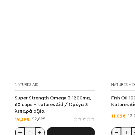
NATURES AID
NATURES AID
Super Strength Omega 3 1200mg,
Fish Oil 1
60 caps - Natures Aid / Ωμέγα 3
Natures A
λιπαρά οξέα
12,
11,02€
22,81€
19,39€
Καλάθι
Super
Fish