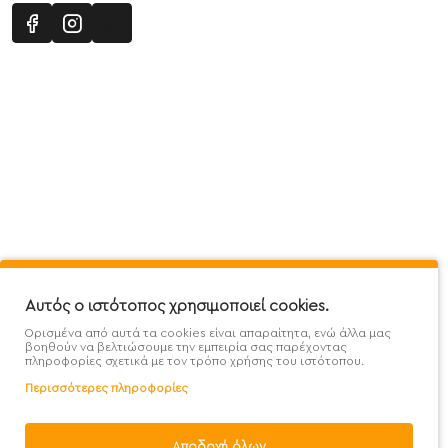
Πληροφορίες
Εξυπηρέτηση Πελατών
Όροι 
Mega Protein Store
Λογαριασμός
Όροι &
Επικοινωνήστε μαζί μας
Ιστορικό Παραγγελιών
Μετα
Εγγραφή στο newsletter
Αγαπημένα
Τρόπ
Χάρτης Ιστότοπου
Σύγκριση
Προσ
Αυτός ο ιστότοπος χρησιμοποιεί cookies.
Προσφορές - Clearence
GDPR
Πολι
Ορισμένα από αυτά τα cookies είναι απαραίτητα, ενώ άλλα μας
Χονδρική
βοηθούν να βελτιώσουμε την εμπειρία σας παρέχοντας
πληροφορίες σχετικά με τον τρόπο χρήσης του ιστότοπου.
Περισσότερες πληροφορίες
Αποδοχή όλων