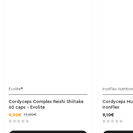
Evolite®
IronFlex Nutrition
Cordyceps Complex Reishi Shiitake
Cordyceps Mu
60 caps - Evolite
IronFlex
11,00€
9,90€
9,10€