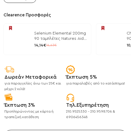
Clearence Προσφορές
Selenium Elemental 200mg
Ch
90 ταμπλέτες Natures Aid
90
/ Μέταλλα
/ 
14,14€
10
16,63€
Δωρεάν Μεταφορικά
Έκπτωση 5%
για παραγγελίες άνω των 25€ και
για παραλαβές από το κατάστημα!
μέχρι 2 κιλά!
Έκπτωση 3%
Τηλ.Εξυπηρέτηση
Προπληρώνοντας με κάρτα ή
210.9525330 - 210.9598706 &
τραπεζική κατάθεση
6906456348