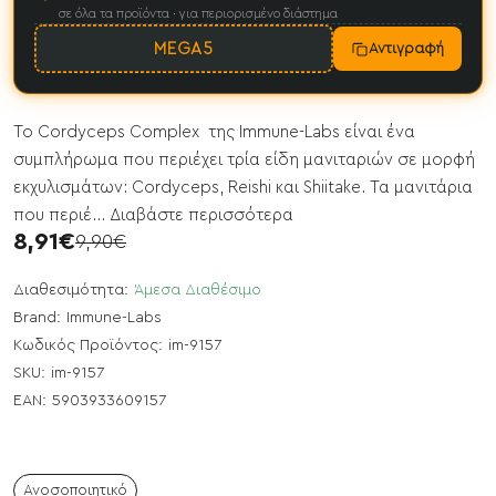
σε όλα τα προϊόντα · για περιορισμένο διάστημα
MEGA5
Αντιγραφή
Το Cordyceps Complex της Immune-Labs είναι ένα
συμπλήρωμα που περιέχει τρία είδη μανιταριών σε μορφή
εκχυλισμάτων: Cordyceps, Reishi και Shiitake. Τα μανιτάρια
που περιέ...
Διαβάστε περισσότερα
8,91€
9,90€
Διαθεσιμότητα:
Άμεσα Διαθέσιμο
Brand:
Immune-Labs
Κωδικός Προϊόντος:
im-9157
SKU:
im-9157
EAN:
5903933609157
Ανοσοποιητικό