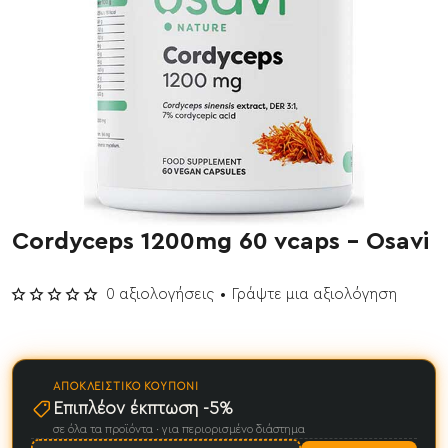
Cordyceps 1200mg 60 vcaps - Osavi
Έχει εξαντληθεί
0 αξιολογήσεις
•
Γράψτε μια αξιολόγηση
ΑΠΟΚΛΕΙΣΤΙΚΌ ΚΟΥΠΌΝΙ
Επιπλέον έκπτωση -5%
σε όλα τα προϊόντα · για περιορισμένο διάστημα