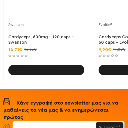
Swanson
Evolite®
Cordyceps, 600mg - 120 caps -
Cordyceps Com
Swanson
60 caps - Evol
16,35€
11,00€
14,71€
9,90€
Καλάθι
Κάνε εγγραφή στο newsletter μας για να
μαθαίνεις τα νέα μας & να ενημερώνεσαι
πρώτος
Εγγραφή