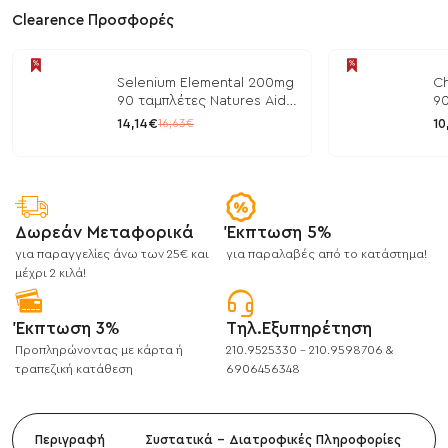
Clearence Προσφορές
Selenium Elemental 200mg
Ch
90 ταμπλέτες Natures Aid
90
/ Μέταλλα
/ 
14,14€
10
16,63€
Δωρεάν Μεταφορικά
Έκπτωση 5%
για παραγγελίες άνω των 25€ και
για παραλαβές από το κατάστημα!
μέχρι 2 κιλά!
Έκπτωση 3%
Τηλ.Εξυπηρέτηση
Προπληρώνοντας με κάρτα ή
210.9525330 - 210.9598706 &
τραπεζική κατάθεση
6906456348
Περιγραφή
Συστατικά - Διατροφικές Πληροφορίες