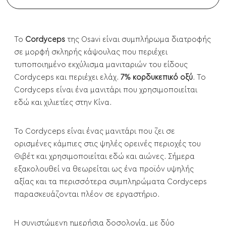
To
Cordyceps
της Osavi είναι συμπλήρωμα διατροφής
σε μορφή σκληρής κάψουλας που περιέχει
τυποποιημένο εκχύλισμα μανιταριών του είδους
Cordyceps και περιέχει ελάχ.
7% κορδυκεπικό οξύ
. Το
Cordyceps είναι ένα μανιτάρι που χρησιμοποιείται
εδώ και χιλιετίες στην Κίνα.
Το Cordyceps είναι ένας μανιτάρι που ζει σε
ορισμένες κάμπιες στις ψηλές ορεινές περιοχές του
Θιβέτ και χρησιμοποιείται εδώ και αιώνες. Σήμερα
εξακολουθεί να θεωρείται ως ένα προϊόν υψηλής
αξίας και τα περισσότερα συμπληρώματα Cordyceps
παρασκευάζονται πλέον σε εργαστήριο.
Η συνιστώμενη ημερήσια δοσολογία, με δύο