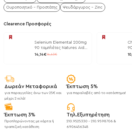
Ουροποιητικό - Προστάτης
Ψευδάργυρος - Zinc
Clearence Προσφορές
Selenium Elemental 200mg
Ch
90 ταμπλέτες Natures Aid
90
/ Μέταλλα
/ 
14,14€
10
16,63€
Δωρεάν Μεταφορικά
Έκπτωση 5%
για παραγγελίες άνω των 25€ και
για παραλαβές από το κατάστημα!
μέχρι 2 κιλά!
Έκπτωση 3%
Τηλ.Εξυπηρέτηση
Προπληρώνοντας με κάρτα ή
210.9525330 - 210.9598706 &
τραπεζική κατάθεση
6906456348