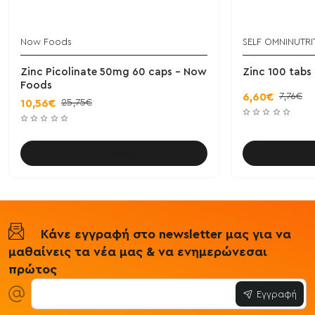
Now Foods
SELF OMNINUTRI
Zinc Picolinate 50mg 60 caps - Now
Zinc 100 tabs
Foods
7,76€
6,60€
25,75€
10,56€
Καλάθι
Κάνε εγγραφή στο newsletter μας για να
μαθαίνεις τα νέα μας & να ενημερώνεσαι
πρώτος
Εγγραφή