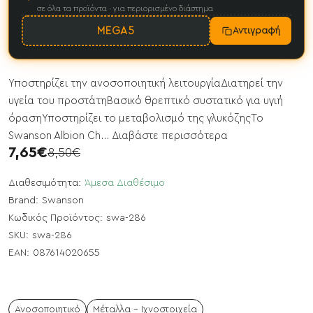
σε όλα τα προϊόντα · για περιορισμένο διάστημα
MEGA5
Αντιγραφή
Υποστηρίζει την ανοσοποιητική λειτουργίαΔιατηρεί την
υγεία του προστάτηΒασικό θρεπτικό συστατικό για υγιή
όρασηΥποστηρίζει το μεταβολισμό της γλυκόζηςΤο
Swanson Albion Ch...
Διαβάστε περισσότερα
7,65€
8,50€
Διαθεσιμότητα:
Άμεσα Διαθέσιμο
Brand:
Swanson
Κωδικός Προϊόντος:
swa-286
SKU:
swa-286
EAN:
087614020655
Ανοσοποιητικό
Μέταλλα - Ιχνοστοιχεία