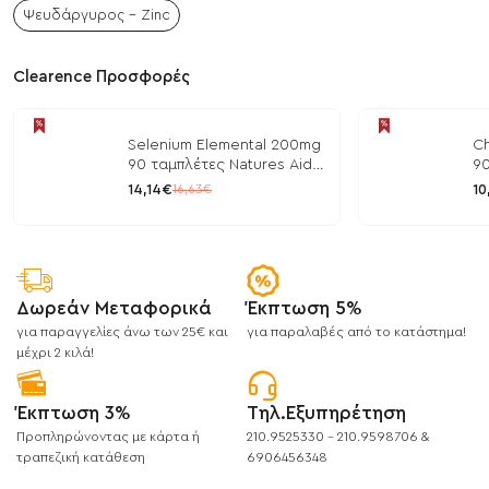
Ψευδάργυρος - Zinc
Clearence Προσφορές
Selenium Elemental 200mg
Ch
90 ταμπλέτες Natures Aid
90
/ Μέταλλα
/ 
14,14€
10
16,63€
Δωρεάν Μεταφορικά
Έκπτωση 5%
για παραγγελίες άνω των 25€ και
για παραλαβές από το κατάστημα!
μέχρι 2 κιλά!
Έκπτωση 3%
Τηλ.Εξυπηρέτηση
Προπληρώνοντας με κάρτα ή
210.9525330 - 210.9598706 &
τραπεζική κατάθεση
6906456348