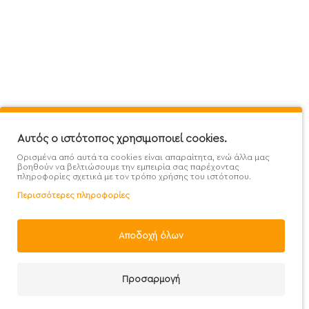
Πληροφορίες
Εξυπηρέτηση Πελατών
Όροι 
Mega Protein Store
Λογαριασμός
Όροι &
Επικοινωνήστε μαζί μας
Ιστορικό Παραγγελιών
Μετα
Εγγραφή στο newsletter
Αγαπημένα
Τρόπ
Χάρτης Ιστότοπου
Σύγκριση
Προσ
Αυτός ο ιστότοπος χρησιμοποιεί cookies.
Προσφορές - Clearence
GDPR
Πολι
Ορισμένα από αυτά τα cookies είναι απαραίτητα, ενώ άλλα μας
Χονδρική
βοηθούν να βελτιώσουμε την εμπειρία σας παρέχοντας
πληροφορίες σχετικά με τον τρόπο χρήσης του ιστότοπου.
Περισσότερες πληροφορίες
Αποδοχή όλων
Handcrafted with 💙 in Athens
Προσαρμογή
Καλάθι