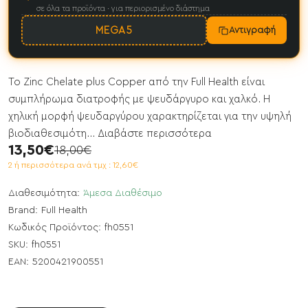
σε όλα τα προϊόντα · για περιορισμένο διάστημα
MEGA5
Αντιγραφή
Το Zinc Chelate plus Copper από την Full Health είναι
συμπλήρωμα διατροφής με ψευδάργυρο και χαλκό. Η
χηλική μορφή ψευδαργύρου χαρακτηρίζεται για την υψηλή
βιοδιαθεσιμότη...
Διαβάστε περισσότερα
13,50€
18,00€
2 ή περισσότερα ανά τμχ : 12,60€
Διαθεσιμότητα:
Άμεσα Διαθέσιμο
Brand:
Full Health
Κωδικός Προϊόντος:
fh0551
SKU:
fh0551
EAN:
5200421900551