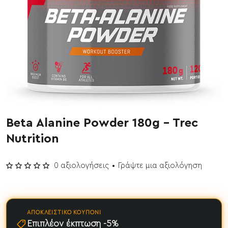
Beta Alanine Powder 180g - Trec
Έχει εξαντληθεί
Nutrition
0 αξιολογήσεις
•
Γράψτε μια αξιολόγηση
ΑΠΟΚΛΕΙΣΤΙΚΌ ΚΟΥΠΌΝΙ
Επιπλέον έκπτωση -5%