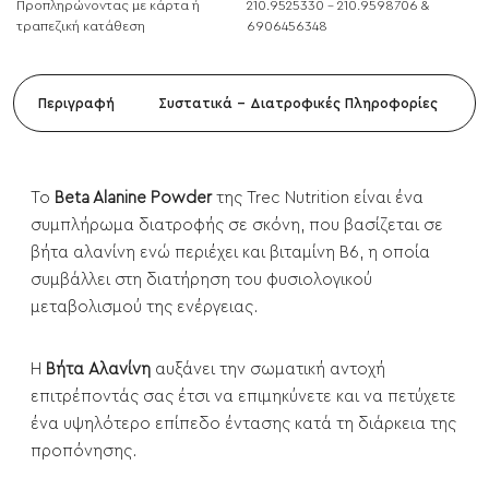
Προπληρώνοντας με κάρτα ή
210.9525330 - 210.9598706 &
τραπεζική κατάθεση
6906456348
Περιγραφή
Συστατικά - Διατροφικές Πληροφορίες
Το
Beta Alanine Powder
της Trec Nutrition είναι ένα
συμπλήρωμα διατροφής σε σκόνη, που βασίζεται σε
βήτα αλανίνη ενώ περιέχει και βιταμίνη Β6, η οποία
συμβάλλει στη διατήρηση του φυσιολογικού
μεταβολισμού της ενέργειας.
H
Βήτα Αλανίνη
αυξάνει την σωματική αντοχή
επιτρέποντάς σας έτσι να επιμηκύνετε και να πετύχετε
ένα υψηλότερο επίπεδο έντασης κατά τη διάρκεια της
προπόνησης.