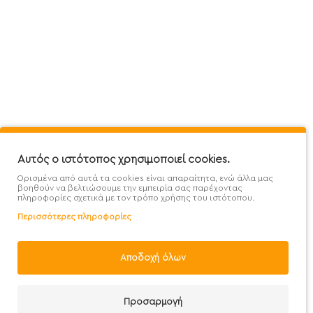
Πληροφορίες
Εξυπηρέτηση Πελατών
Όροι 
Mega Protein Store
Λογαριασμός
Όροι &
Επικοινωνήστε μαζί μας
Ιστορικό Παραγγελιών
Μετα
Εγγραφή στο newsletter
Αγαπημένα
Τρόπ
Χάρτης Ιστότοπου
Σύγκριση
Προσ
Αυτός ο ιστότοπος χρησιμοποιεί cookies.
Προσφορές - Clearence
GDPR
Πολι
Ορισμένα από αυτά τα cookies είναι απαραίτητα, ενώ άλλα μας
Χονδρική
βοηθούν να βελτιώσουμε την εμπειρία σας παρέχοντας
πληροφορίες σχετικά με τον τρόπο χρήσης του ιστότοπου.
Περισσότερες πληροφορίες
Αποδοχή όλων
Handcrafted with 💙 in Athens
Προσαρμογή