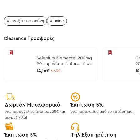
Αμινοξέα σε σκόνη
Alanine
Clearence Προσφορές
Selenium Elemental 200mg
Ch
90 ταμπλέτες Natures Aid
90
/ Μέταλλα
/ 
14,14€
10
16,63€
Δωρεάν Μεταφορικά
Έκπτωση 5%
για παραγγελίες άνω των 25€ και
για παραλαβές από το κατάστημα!
μέχρι 2 κιλά!
Έκπτωση 3%
Τηλ.Εξυπηρέτηση