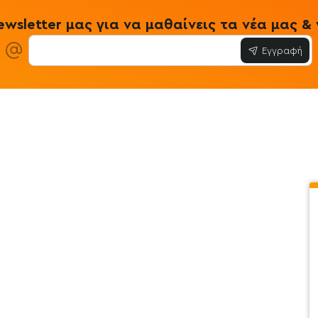
wsletter μας για να μαθαίνεις τα νέα μας 
Εγγραφή
ίες
Εξυπηρέτηση Πελατών
Όροι & Προϋ
 Store
Λογαριασμός
Όροι & Προϋπο
στε μαζί μας
Ιστορικό Παραγγελιών
Μεταφορικά
ο newsletter
Αγαπημένα
Τρόποι Πληρω
τότοπου
Σύγκριση
Προσωπικά Δ
 - Clearence
GDPR
Πολιτική Επι