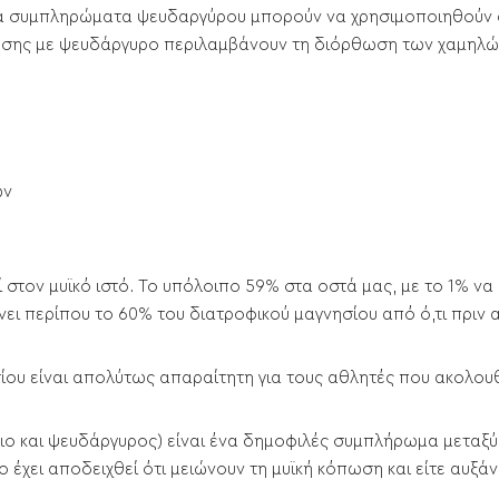
 Τα συμπληρώματα ψευδαργύρου μπορούν να χρησιμοποιηθούν
ρωσης με ψευδάργυρο περιλαμβάνουν τη διόρθωση των χαμηλώ
ων
στον μυϊκό ιστό. Το υπόλοιπο 59% στα οστά μας, με το 1% να
ι περίπου το 60% του διατροφικού μαγνησίου από ό,τι πριν 
ου είναι απολύτως απαραίτητη για τους αθλητές που ακολ
ιο και ψευδάργυρος) είναι ένα δημοφιλές συμπλήρωμα μεταξύ 
έχει αποδειχθεί ότι μειώνουν τη μυϊκή κόπωση και είτε αυξά