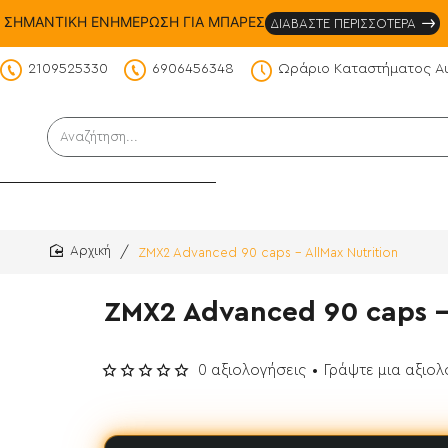
ΣΗΜΑΝΤΙΚΗ ΕΝΗΜΕΡΩΣΗ ΓΙΑ ΜΠΑΡΕΣ
ΔΙΑΒΑΣΤΕ ΠΕΡΙΣΣΟΤΕΡΑ
2109525330
6906456348
Ωράριο Καταστήματος Α
DS
Αναζήτηση...
ZMX2 Advanced 90 caps - AllMax Nutrition
home
ZMX2 Advanced 90 caps - 
0 αξιολογήσεις
•
Γράψτε μια αξιο