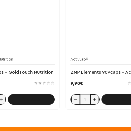
trition
ActivLab®
s - GoldTouch Nutrition
ZMP Elements 90vcaps - Ac
9,90€
Καλάθι
Καλά
ZMP
Elements
90vcaps
-
ActivLab