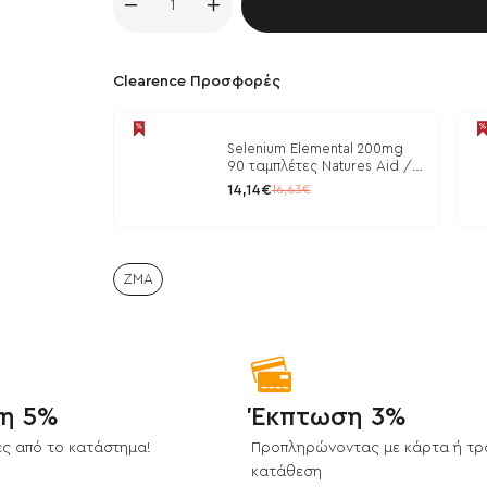
Κα
Clearence Προσφορές
Selenium Elemental 200mg
90 ταμπλέτες Natures Aid /
Μέταλλα
14,14€
16,63€
ZMA
η 5%
Έκπτωση 3%
ς από το κατάστημα!
Προπληρώνοντας με κάρτα ή τρ
κατάθεση