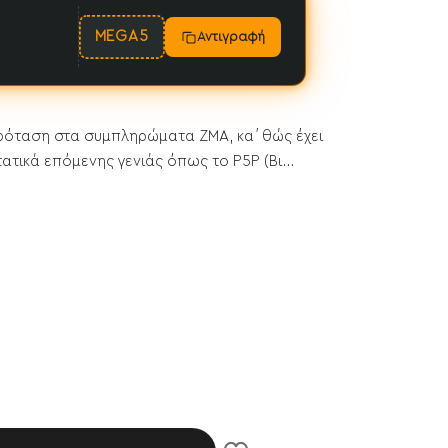
MEGA5
Αντιγραφή
α πρόταση στα συμπληρώματα ZMA, κα΄θώς έχει
τικά επόμενης γενιάς όπως το P5P (Βι...