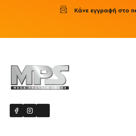
/
ΖΜΑ
Κάνε εγγραφή στο ne
Ειδικά
Συμπλήρώματα
Πληροφορ
Mega Protein
Επικοινωνή
Εγγραφή στ
Χάρτης Ισ
Προσφορές