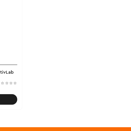
tivLab
θι