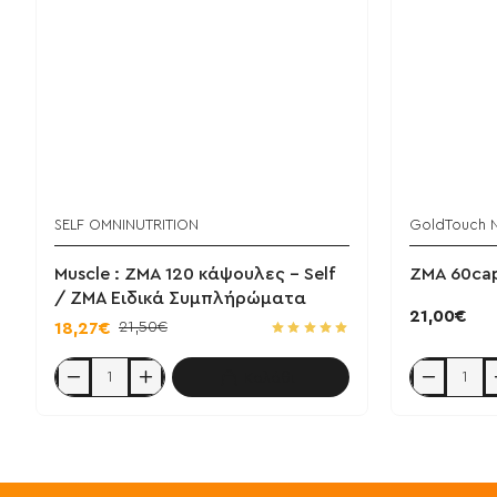
SELF OMNINUTRITION
GoldTouch Nu
Muscle : ZMA 120 κάψουλες - Self
ZMA 60cap
/ ΖΜΑ Ειδικά Συμπλήρώματα
21,00€
21,50€
18,27€
Καλάθι
Muscle
ZMA
:
60caps
ZMA
-
120
GoldTouch
κάψουλες
Nutrition
-
Self