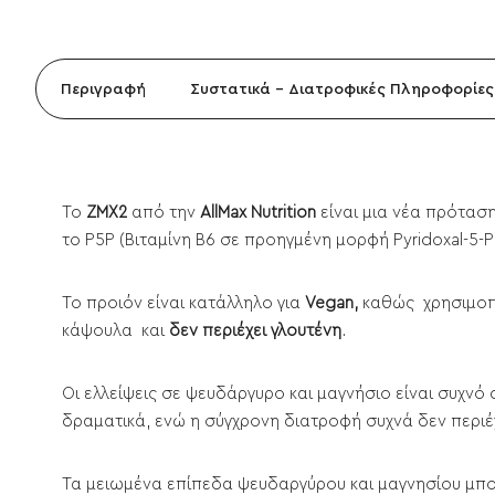
Περιγραφή
Συστατικά - Διατροφικές Πληροφορίες
Το
ZMX2
από την
AllMax Nutrition
είναι μια νέα πρότασ
το P5P (Βιταμίνη Β6 σε προηγμένη μορφή Pyridoxal-5
Το προιόν είναι κατάλληλο για
Vegan,
καθώς χρησιμοπο
κάψουλα και
δεν περιέχει γλουτένη
.
Οι ελλείψεις σε ψευδάργυρο και μαγνήσιο είναι συχν
δραματικά, ενώ η σύγχρονη διατροφή συχνά δεν περιέχ
Τα μειωμένα επίπεδα ψευδαργύρου και μαγνησίου μπ