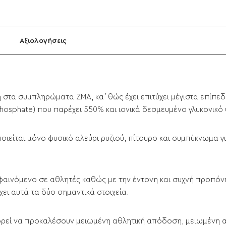
Αξιολογήσεις
η στα συμπληρώματα ZMA, κα΄θώς έχει επιτύχει μέγιστα επίπ
-Phosphate) που παρέχει 550% και ιονικά δεσμευμένο γλυκονικ
ιείται μόνο φυσικό αλεύρι ρυζιού, πίτουρο και συμπύκνωμα γι
ό φαινόμενο σε αθλητές καθώς με την έντονη και συχνή προπό
ει αυτά τα δύο σημαντικά στοιχεία.
ορεί να προκαλέσουν μειωμένη αθλητική απόδοση, μειωμένη 