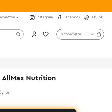
υγούστου
Instagram
Facebook
Tik Tok
0 προϊόν(τα) - 0,00€
AllMax Nutrition
λόγηση