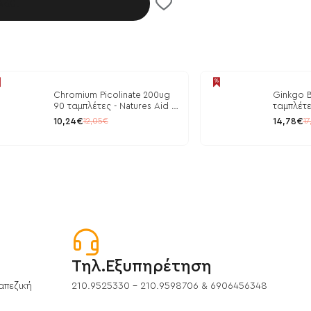
λάθι
Chromium Picolinate 200ug
Ginkgo B
90 ταμπλέτες - Natures Aid /
ταμπλέτε
Ρύθμιση Γλυκόζης
10,24€
14,78€
12,05€
17
Τηλ.Εξυπηρέτηση
απεζική
210.9525330 - 210.9598706 & 6906456348