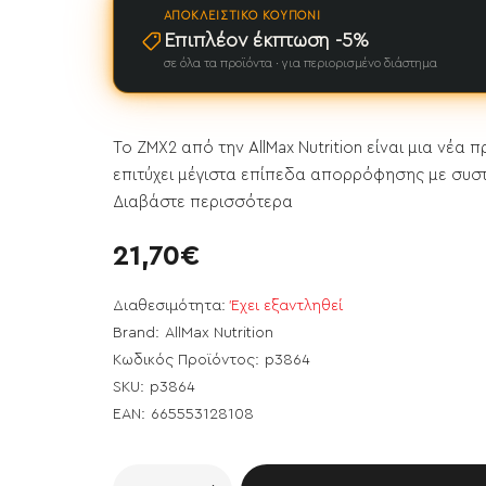
ΑΠΟΚΛΕΙΣΤΙΚΌ ΚΟΥΠΌΝΙ
Επιπλέον έκπτωση -5%
σε όλα τα προϊόντα · για περιορισμένο διάστημα
Το ZMX2 από την AllMax Nutrition είναι μια νέ
επιτύχει μέγιστα επίπεδα απορρόφησης με συστα
Διαβάστε περισσότερα
21,70€
Διαθεσιμότητα:
Έχει εξαντληθεί
Brand:
AllMax Nutrition
Κωδικός Προϊόντος:
p3864
SKU:
p3864
EAN:
665553128108
ει εξαντληθεί