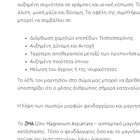
αυξημένη συχνότητα σε κράμπες και γενική κόπωση.
άλιπη μυϊκή μάζα και δύναμη. Τα οφέλη της συμπλή
μπορεί να συμβάλλει σε:
Διόρθωση χαμηλών επιπέδων Τεστοστερόνης
Αυξημένη Δύναμη και Αντοχή
Ταχύτερη αποθεραπεία μεταξύ των προπονήσε
Αυξημένη ποιότητα ύπνου
Μείωση του άγχους ή της νευρικότητας
Το 40% του μαγνησίου στο σώμα μας μπορεί να βρεθεί 
υποστηρίξει ότι ο μέσος άνθρωπος σήμερα καταναλώνε
Η λήψη των σωστών μορφών ψευδαργύρου και μαγνησί
Το
ΖΜΑ
(Zinc Magnesium Aspartate - ασπαρτικό μαγνήσ
κατάστασης. Τόσο ο ψευδάργυρος όσο και το μαγνήσιο 
πτώση της τεστοστερόνης λόγω άσκησης.