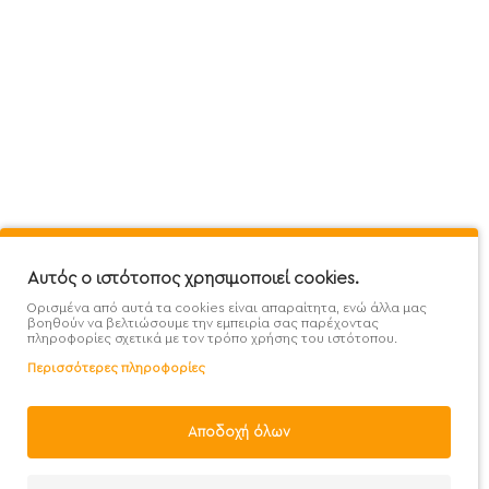
Πληροφορίες
Εξυπηρέτηση Πελατών
Όροι 
Mega Protein Store
Λογαριασμός
Όροι &
Επικοινωνήστε μαζί μας
Ιστορικό Παραγγελιών
Μετα
Εγγραφή στο newsletter
Αγαπημένα
Τρόπ
Χάρτης Ιστότοπου
Σύγκριση
Προσ
Προσφορές - Clearence
GDPR
Πολι
Αυτός ο ιστότοπος χρησιμοποιεί cookies.
Ορισμένα από αυτά τα cookies είναι απαραίτητα, ενώ άλλα μας
Χονδρική
βοηθούν να βελτιώσουμε την εμπειρία σας παρέχοντας
πληροφορίες σχετικά με τον τρόπο χρήσης του ιστότοπου.
Περισσότερες πληροφορίες
Φίλτρα
Αποδοχή όλων
Handcrafted with 💙 in Athens