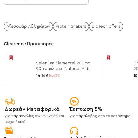
Αξεσουάρ Αθλημάτων
Protein Shakers
BioTech offers
Clearence Προσφορές
Selenium Elemental 200mg
Ch
90 ταμπλέτες Natures Aid
90
/ Μέταλλα
/ 
14,14€
10
16,63€
Δωρεάν Μεταφορικά
Έκπτωση 5%
για παραγγελίες άνω των 25€ και
για παραλαβές από το κατάστημα!
μέχρι 2 κιλά!