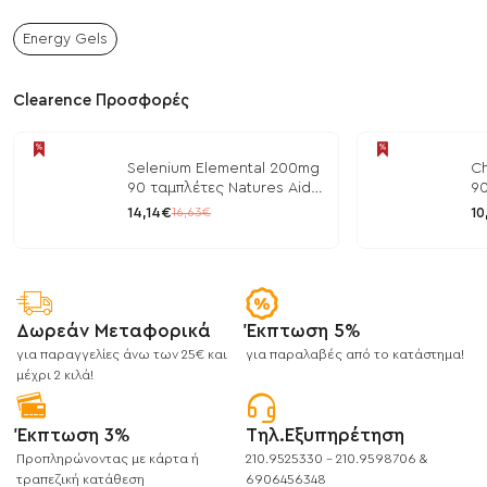
Energy Gels
Clearence Προσφορές
Selenium Elemental 200mg
Ch
90 ταμπλέτες Natures Aid
90
/ Μέταλλα
/ 
14,14€
10
16,63€
Δωρεάν Μεταφορικά
Έκπτωση 5%
για παραγγελίες άνω των 25€ και
για παραλαβές από το κατάστημα!
μέχρι 2 κιλά!
Έκπτωση 3%
Τηλ.Εξυπηρέτηση
Προπληρώνοντας με κάρτα ή
210.9525330 - 210.9598706 &
τραπεζική κατάθεση
6906456348