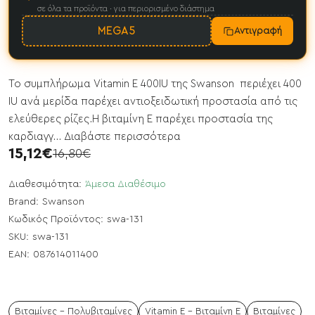
σε όλα τα προϊόντα · για περιορισμένο διάστημα
MEGA5
Αντιγραφή
Το συμπλήρωμα Vitamin E 400IU της Swanson περιέχει 400
IU ανά μερίδα παρέχει αντιοξειδωτική προστασία από τις
ελεύθερες ρίζες.Η βιταμίνη Ε παρέχει προστασία της
καρδιαγγ...
Διαβάστε περισσότερα
15,12€
16,80€
Διαθεσιμότητα:
Άμεσα Διαθέσιμο
Brand:
Swanson
Κωδικός Προϊόντος:
swa-131
SKU:
swa-131
EAN:
087614011400
Βιταμίνες - Πολυβιταμίνες
Vitamin E - Βιταμίνη Ε
Βιταμίνες