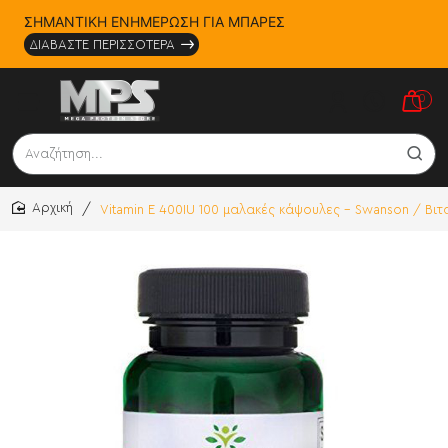
ΣΗΜΑΝΤΙΚΗ ΕΝΗΜΕΡΩΣΗ ΓΙΑ ΜΠΑΡΕΣ
ΔΙΑΒΑΣΤΕ ΠΕΡΙΣΣΟΤΕΡΑ
0
Αναζήτηση...
Vitamin E 400IU 100 μαλακές κάψουλες - Swanson / Βιτ
home