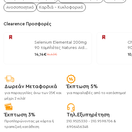
Ανοσοποιητικό
Καρδιά - Κυκλοφορικό
Clearence Προσφορές
Selenium Elemental 200mg
Ch
90 ταμπλέτες Natures Aid
90
/ Μέταλλα
/ 
14,14€
10
16,63€
Δωρεάν Μεταφορικά
Έκπτωση 5%
για παραγγελίες άνω των 25€ και
για παραλαβές από το κατάστημα!
μέχρι 2 κιλά!
Έκπτωση 3%
Τηλ.Εξυπηρέτηση
Προπληρώνοντας με κάρτα ή
210.9525330 - 210.9598706 &
τραπεζική κατάθεση
6906456348