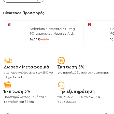
Clearence Προσφορές
Selenium Elemental 200mg
Ch
90 ταμπλέτες Natures Aid
90
/ Μέταλλα
/ 
14,14€
10
16,63€
Δωρεάν Μεταφορικά
Έκπτωση 5%
για παραγγελίες άνω των 25€ και
για παραλαβές από το κατάστημα!
μέχρι 2 κιλά!
Έκπτωση 3%
Τηλ.Εξυπηρέτηση
Προπληρώνοντας με κάρτα ή
210.9525330 - 210.9598706 &
τραπεζική κατάθεση
6906456348