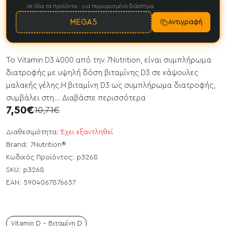
σε όλα τα προϊόντα · για περιορισμένο διάστημα
MEGA5
Αντιγραφή
Το Vitamin D3 4000 από την 7Nutrition, είναι συμπλήρωμα
διατροφής με υψηλή δόση βιταμίνης D3 σε κάψουλες
μαλακής γέλης.Η βιταμίνη D3 ως συμπλήρωμα διατροφής,
συμβάλει στη...
Διαβάστε περισσότερα
7,50€
10,71€
Διαθεσιμότητα:
Έχει εξαντληθεί
Brand:
7Nutrition®
Κωδικός Προϊόντος:
p3268
SKU:
p3268
EAN:
5904067876637
Vitamin D - Βιταμίνη D