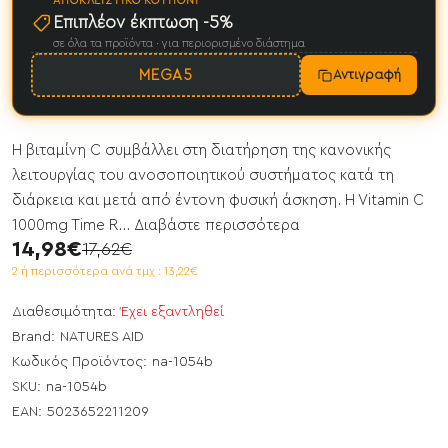
ΑΠΟΚΛΕΙΣΤΙΚΌ ΚΟΥΠΌΝΙ
Επιπλέον έκπτωση -5%
σε όλα τα προϊόντα · για περιορισμένο διάστημα
MEGA5
Αντιγραφή
Η βιταμίνη C συμβάλλει στη διατήρηση της κανονικής
λειτουργίας του ανοσοποιητικού συστήματος κατά τη
διάρκεια και μετά από έντονη φυσική άσκηση. H Vitamin C
1000mg Time R...
Διαβάστε περισσότερα
14,98€
17,62€
2 ή περισσότερα ανά τμχ : 13,22€
Διαθεσιμότητα:
Έχει εξαντληθεί
Brand:
NATURES AID
Κωδικός Προϊόντος:
na-1054b
SKU:
na-1054b
EAN:
5023652211209