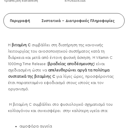
τραπεζική κατάθεση
6906456348
Περιγραφή
Συστατικά - Διατροφικές Πληροφορίες
Η
βιταμίνη C
συμβάλλει στη διατήρηση της κανονικής
λειτουργίας του ανοσοποιητικού συστήματος κατά τη
διάρκεια και μετά από έντονη φυσική άσκηση. H Vitamin C
1000mg Time Release (
βραδείας αποδέσμευσης
) είναι
σχεδιασμένη ώστε να
απελευθερώνει αργά τα πολύτιμα
συστατικά της βιταμίνης C
για λίγες ώρες, προσφέροντας
έτσι παρατεταμένο εφοδιασμό στους ιστούς και τον
οργανισμό.
Η βιταμίνη C συμβάλλει στο φυσιολογικό σχηματισμό του
κολλαγόνου και συνεισφέρει στην καλύτερη υγεία στα:
αιμοφόρα αγγεία