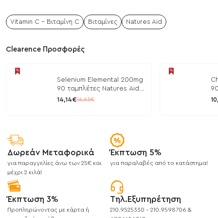
Vitamin C - Βιταμίνη C
Βιταμίνες
Natures Aid
Clearence Προσφορές
Selenium Elemental 200mg
Ch
90 ταμπλέτες Natures Aid
90
/ Μέταλλα
/ 
14,14€
10
16,63€
Δωρεάν Μεταφορικά
Έκπτωση 5%
για παραγγελίες άνω των 25€ και
για παραλαβές από το κατάστημα!
μέχρι 2 κιλά!
Έκπτωση 3%
Τηλ.Εξυπηρέτηση
Προπληρώνοντας με κάρτα ή
210.9525330 - 210.9598706 &