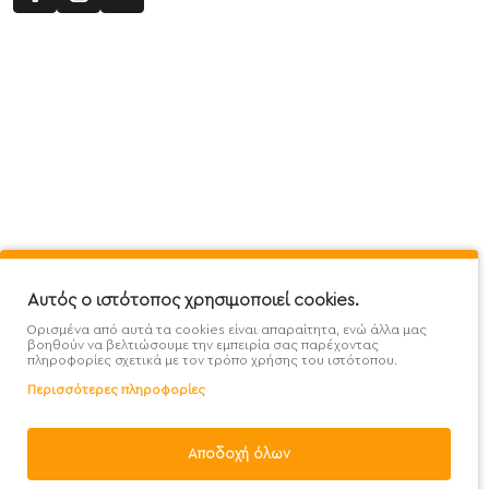
Πληροφορίες
Εξυπηρέτηση Πελατών
Όροι 
Mega Protein Store
Λογαριασμός
Όροι &
Επικοινωνήστε μαζί μας
Ιστορικό Παραγγελιών
Μετα
Εγγραφή στο newsletter
Αγαπημένα
Τρόπ
Χάρτης Ιστότοπου
Σύγκριση
Προσ
Αυτός ο ιστότοπος χρησιμοποιεί cookies.
Προσφορές - Clearence
GDPR
Πολι
Ορισμένα από αυτά τα cookies είναι απαραίτητα, ενώ άλλα μας
Χονδρική
βοηθούν να βελτιώσουμε την εμπειρία σας παρέχοντας
πληροφορίες σχετικά με τον τρόπο χρήσης του ιστότοπου.
Περισσότερες πληροφορίες
Αποδοχή όλων
Handcrafted with 💙 in Athens