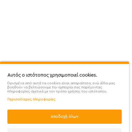
Πληροφορίες
Εξυπηρέτηση Πελατών
Όροι 
Mega Protein Store
Λογαριασμός
Όροι &
Επικοινωνήστε μαζί μας
Ιστορικό Παραγγελιών
Μετα
Εγγραφή στο newsletter
Αγαπημένα
Τρόπ
Χάρτης Ιστότοπου
Σύγκριση
Προσ
Προσφορές - Clearence
GDPR
Πολι
Αυτός ο ιστότοπος χρησιμοποιεί cookies.
Ορισμένα από αυτά τα cookies είναι απαραίτητα, ενώ άλλα μας
Χονδρική
βοηθούν να βελτιώσουμε την εμπειρία σας παρέχοντας
πληροφορίες σχετικά με τον τρόπο χρήσης του ιστότοπου.
Περισσότερες πληροφορίες
Φίλτρα
Αποδοχή όλων
Handcrafted with 💙 in Athens