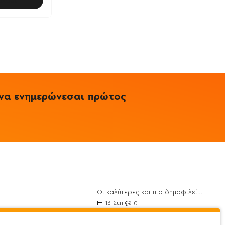
αλάθι
& να ενημερώνεσαι πρώτος
Οι καλύτερες και πιο δημοφιλείς Πρωτεΐνες για το 2021
ποθέσεις
13
Σεπ
0
θέσεις
10 οφέλη από το Λάδι Καρύδας και 30 τρόποι χρήσης του