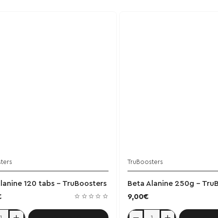
ters
TruBoosters
Έχει εξαντληθεί
Έ
lanine 120 tabs - TruBoosters
Beta Alanine 250g - Tru
€
9,00€