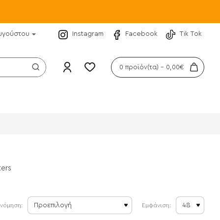
υγούστου
Instagram
Facebook
Tik Tok
0 προϊόν(τα) - 0,00€
ers
ινόμηση:
Εμφάνιση: