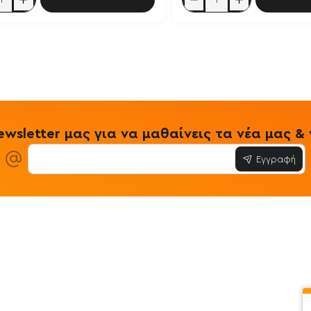
Καλάθι
Κ
Beta
Alanine
250g
-
TruBoosters
ters
wsletter μας για να μαθαίνεις τα νέα μας 
Εγγραφή
ίες
Εξυπηρέτηση Πελατών
Όροι & Προϋ
 Store
Λογαριασμός
Όροι & Προϋπο