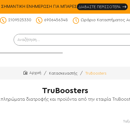
ΣΗΜΑΝΤΙΚΗ ΕΝΗΜΕΡΩΣΗ ΓΙΑ ΜΠΑΡΕΣ
ΔΙΑΒΑΣΤΕ ΠΕΡΙΣΣΟΤΕΡΑ
2109525330
6906456348
Ωράριο Καταστήματος Α
DS
Αναζήτηση...
Κατασκευαστής
TruBoosters
home
TruBoosters
μπληρώματα διατροφής και προϊόντα από την εταιρία TruBoost
Ταξ