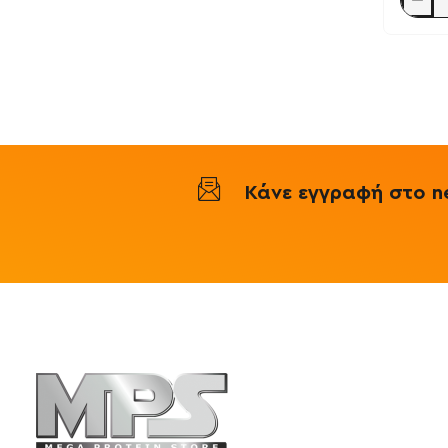
Beta
Alanine
120
tabs
-
TruBoos
Κάνε εγγραφή στο ne
Πληροφορ
Mega Protein