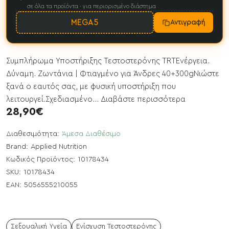
σε όλα τα προϊόντα · για περιορισμένο διάστημα
MEGA5
Αντιγραφή
Συμπλήρωμα Υποστήριξης Τεστοστερόνης TRTΕνέργεια.
Δύναμη. Ζωντάνια | Φτιαγμένο για Άνδρες 40+300gΝιώστε
ξανά ο εαυτός σας, με φυσική υποστήριξη που
λειτουργεί.Σχεδιασμένο...
Διαβάστε περισσότερα
28,90€
Διαθεσιμότητα:
Άμεσα Διαθέσιμο
Brand:
Applied Nutrition
Κωδικός Προϊόντος:
10178434
SKU:
10178434
EAN:
5056555210055
Σεξουαλική Υγεία
Ενίσχυση Τεστοστερόνης