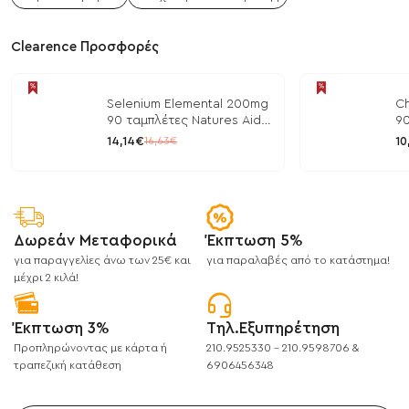
Clearence Προσφορές
Selenium Elemental 200mg
Ch
90 ταμπλέτες Natures Aid
90
/ Μέταλλα
/ 
14,14€
10
16,63€
Δωρεάν Μεταφορικά
Έκπτωση 5%
για παραγγελίες άνω των 25€ και
για παραλαβές από το κατάστημα!
μέχρι 2 κιλά!
Έκπτωση 3%
Τηλ.Εξυπηρέτηση
Προπληρώνοντας με κάρτα ή
210.9525330 - 210.9598706 &
τραπεζική κατάθεση
6906456348