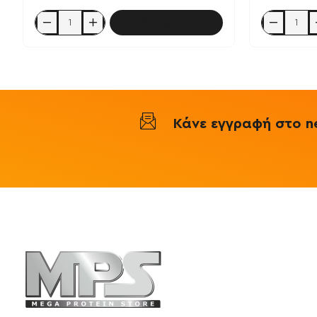
Καλάθι
Vitamin
Sodium
D3
Butyrate
4000i.u.
Microcapsul
+
500mg
K2MK7100mcg
90vcaps
90sgels
/
-
Ironflex
IronFlex
Nutrition
Κάνε εγγραφή στο ne
Πληροφορ
Mega Protein