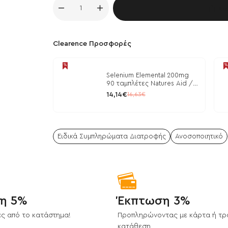
Κα
Clearence Προσφορές
Selenium Elemental 200mg
90 ταμπλέτες Natures Aid /
Μέταλλα
14,14€
16,63€
Ειδικά Συμπληρώματα Διατροφής
Ανοσοποιητικό
η 5%
Έκπτωση 3%
ς από το κατάστημα!
Προπληρώνοντας με κάρτα ή τρ
κατάθεση