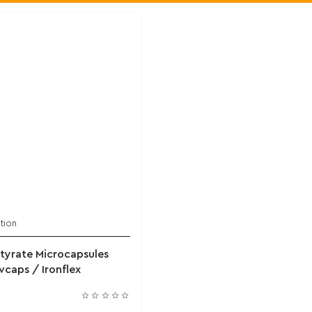
ition
tyrate Microcapsules
caps / Ironflex