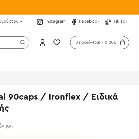
υγούστου
Instagram
Facebook
Tik Tok
0 προϊόν(τα) - 0,00€
l 90caps / Ironflex / Ειδικά
ής
λόγηση