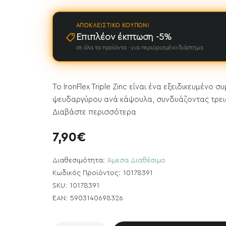
ΑΠΟΚΛΕΙΣΤΙΚΌ ΚΟΥΠΌΝΙ
Επιπλέον έκπτωση -5%
σε όλα τα προϊόντα · για περιορισμένο διάστημα
Το IronFlex Triple Zinc είναι ένα εξειδικευμέν
ψευδαργύρου ανά κάψουλα, συνδυάζοντας τρεις
Διαβάστε περισσότερα
7,90€
Διαθεσιμότητα:
Άμεσα Διαθέσιμο
Κωδικός Προϊόντος:
10178391
SKU:
10178391
ΝΕΟ
EAN:
5903140698326