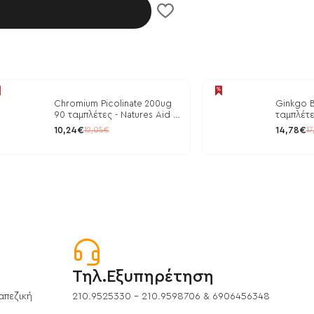
λάθι
Chromium Picolinate 200ug
Ginkgo B
90 ταμπλέτες - Natures Aid /
ταμπλέτε
Ρύθμιση Γλυκόζης
10,24€
14,78€
12,05€
17
Τηλ.Εξυπηρέτηση
απεζική
210.9525330 - 210.9598706 & 6906456348