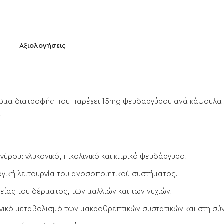
Αξιολογήσεις
ρωμα διατροφής που παρέχει
15mg ψευδαργύρου
ανά κάψουλα,
.
ργύρου:
γλυκονικό, πικολινικό και κιτρικό ψευδάργυρο
.
γική λειτουργία του ανοσοποιητικού συστήματος.
είας του
δέρματος
, των
μαλλιών
και των
νυχιών
.
γικό μεταβολισμό των μακροθρεπτικών συστατικών και στη σύ