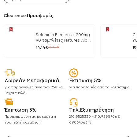
Clearence Προσφορές
Selenium Elemental 200mg
Ch
90 ταμπλέτες Natures Aid
90
/ Μέταλλα
/ 
14,14€
10
16,63€
Δωρεάν Μεταφορικά
Έκπτωση 5%
για παραγγελίες άνω των 25€ και
για παραλαβές από το κατάστημα!
μέχρι 2 κιλά!
Έκπτωση 3%
Τηλ.Εξυπηρέτηση
Προπληρώνοντας με κάρτα ή
210.9525330 - 210.9598706 &
τραπεζική κατάθεση
6906456348