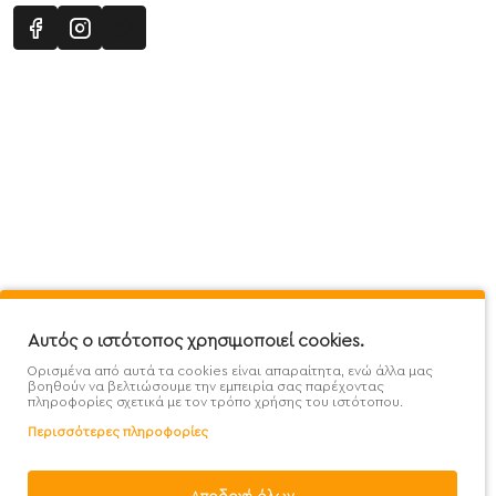
Πληροφορίες
Εξυπηρέτηση Πελατών
Όροι 
Mega Protein Store
Λογαριασμός
Όροι &
Επικοινωνήστε μαζί μας
Ιστορικό Παραγγελιών
Μετα
Εγγραφή στο newsletter
Αγαπημένα
Τρόπ
Χάρτης Ιστότοπου
Σύγκριση
Προσ
Αυτός ο ιστότοπος χρησιμοποιεί cookies.
Προσφορές - Clearence
GDPR
Πολι
Ορισμένα από αυτά τα cookies είναι απαραίτητα, ενώ άλλα μας
Χονδρική
βοηθούν να βελτιώσουμε την εμπειρία σας παρέχοντας
πληροφορίες σχετικά με τον τρόπο χρήσης του ιστότοπου.
Περισσότερες πληροφορίες