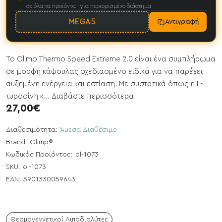
σε όλα τα προϊόντα · για περιορισμένο διάστημα
MEGA5
Αντιγραφή
Το Olimp Thermo Speed Extreme 2.0 είναι ένα συμπλήρωμα
σε μορφή κάψουλας σχεδιασμένο ειδικά για να παρέχει
αυξημένη ενέργεια και εστίαση. Με συστατικά όπως η L-
τυροσίνη κ...
Διαβάστε περισσότερα
27,00€
Διαθεσιμότητα:
Άμεσα Διαθέσιμο
Brand:
Olimp®
Κωδικός Προϊόντος:
ol-1073
SKU:
ol-1073
EAN:
5901330059643
Θερμογεννετικοί Λιποδιαλύτες