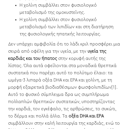
Η χολίνη συμβάλλει στον φυσιολογικό
μεταβολισμό της ομοκυστεΐνης.
Η χολίνη συμβάλλει στον φυσιολογικό
μεταβολισμό των λιπιδίων και στη διατήρηση
της φυσιολογικής ηπατικής λειτουργίας.
Δεν υπάρχει αμφιβολία ότι το λάδι κριλ προσφέρει μια
σειρά από οφέλη για την υγεία, με την
υγεία της
καρδιάς και του ήπατος
στην κορυφή αυτής της
λίστας. Όλα αυτά οφείλονται στα μοναδικά θρεπτικά
συστατικά που παρέχει αυτό το πολύτιμο έλαιο: τα
ωμέγα-3 λιπαρά οξέα DHA και EPA και χολίνη, με τη
μορφή εξαιρετικά βιοδιαθέσιμων φωσφολιπιδίων[1].
Αυτό το φυσικό σύμπλεγμα δρα ως συμπλήρωμα
πολλαπλών θρεπτικών συστατικών, υποστηρίζοντας
την καρδιά, τον εγκέφαλο, τις αρθρώσεις, το συκώτι,
το δέρμα και πολλά άλλα. Τα
οξέα DHA και EPA
συμβάλλουν στην καλή λειτουργία της καρδιάς, ενώ το