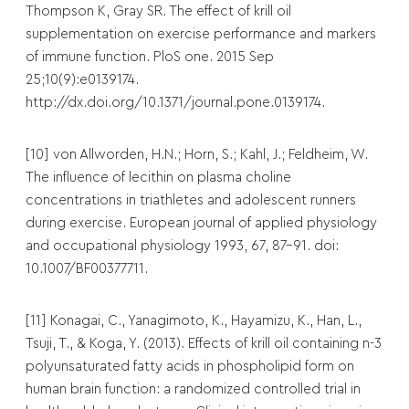
Thompson K, Gray SR. The effect of krill oil
supplementation on exercise performance and markers
of immune function. PloS one. 2015 Sep
25;10(9):e0139174.
http://dx.doi.org/10.1371/journal.pone.0139174.
[10] von Allworden, H.N.; Horn, S.; Kahl, J.; Feldheim, W.
The influence of lecithin on plasma choline
concentrations in triathletes and adolescent runners
during exercise. European journal of applied physiology
and occupational physiology 1993, 67, 87-91. doi:
10.1007/BF00377711.
[11] Konagai, C., Yanagimoto, K., Hayamizu, K., Han, L.,
Tsuji, T., & Koga, Y. (2013). Effects of krill oil containing n-3
polyunsaturated fatty acids in phospholipid form on
human brain function: a randomized controlled trial in