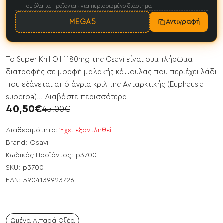
σε όλα τα προϊόντα · για περιορισμένο διάστημα
MEGA5
Αντιγραφή
Το Super Krill Oil 1180mg της Osavi είναι συμπλήρωμα
διατροφής σε μορφή μαλακής κάψουλας που περιέχει λάδι
που εξάγεται από άγρια κριλ της Ανταρκτικής (Euphausia
superba)...
Διαβάστε περισσότερα
40,50€
45,00€
Διαθεσιμότητα:
Έχει εξαντληθεί
Brand:
Osavi
Κωδικός Προϊόντος:
p3700
SKU:
p3700
EAN:
5904139923726
Ωμέγα Λιπαρά Οξέα