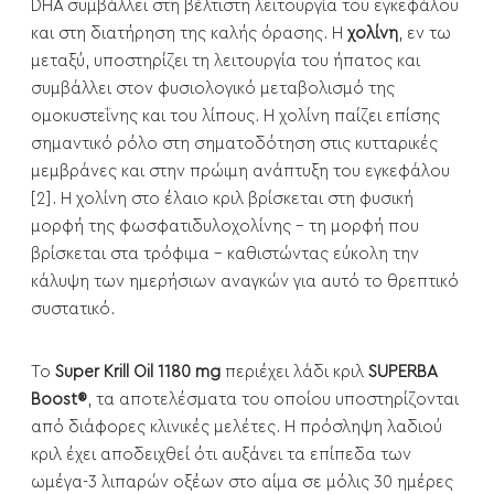
DHA συμβάλλει στη βέλτιστη λειτουργία του εγκεφάλου
και στη διατήρηση της καλής όρασης. Η
χολίνη
, εν τω
μεταξύ, υποστηρίζει τη λειτουργία του ήπατος και
συμβάλλει στον φυσιολογικό μεταβολισμό της
ομοκυστεΐνης και του λίπους. Η χολίνη παίζει επίσης
σημαντικό ρόλο στη σηματοδότηση στις κυτταρικές
μεμβράνες και στην πρώιμη ανάπτυξη του εγκεφάλου
[2]. Η χολίνη στο έλαιο κριλ βρίσκεται στη φυσική
μορφή της φωσφατιδυλοχολίνης - τη μορφή που
βρίσκεται στα τρόφιμα - καθιστώντας εύκολη την
κάλυψη των ημερήσιων αναγκών για αυτό το θρεπτικό
συστατικό.
Το
Super Krill Oil 1180 mg
περιέχει λάδι κριλ
SUPERBA
Boost®
, τα αποτελέσματα του οποίου υποστηρίζονται
από διάφορες κλινικές μελέτες. Η πρόσληψη λαδιού
κριλ έχει αποδειχθεί ότι αυξάνει τα επίπεδα των
ωμέγα-3 λιπαρών οξέων στο αίμα σε μόλις 30 ημέρες