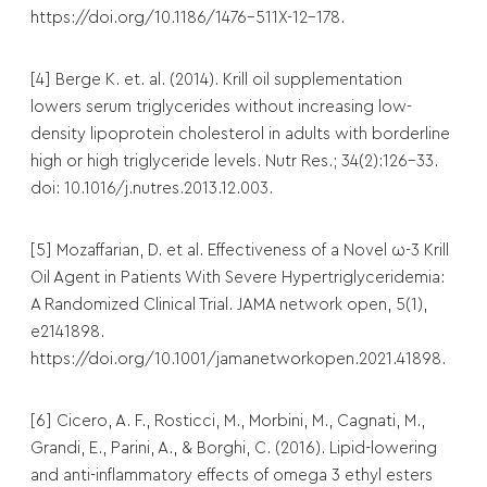
https://doi.org/10.1186/1476-511X-12-178.
[4] Berge K. et. al. (2014). Krill oil supplementation
lowers serum triglycerides without increasing low-
density lipoprotein cholesterol in adults with borderline
high or high triglyceride levels. Nutr Res.; 34(2):126-33.
doi: 10.1016/j.nutres.2013.12.003.
[5] Mozaffarian, D. et al. Effectiveness of a Novel ω-3 Krill
Oil Agent in Patients With Severe Hypertriglyceridemia:
A Randomized Clinical Trial. JAMA network open, 5(1),
e2141898.
https://doi.org/10.1001/jamanetworkopen.2021.41898.
[6] Cicero, A. F., Rosticci, M., Morbini, M., Cagnati, M.,
Grandi, E., Parini, A., & Borghi, C. (2016). Lipid-lowering
and anti-inflammatory effects of omega 3 ethyl esters