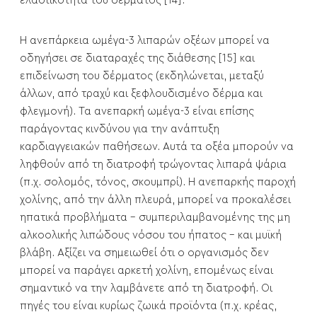
ελαστικότητα του δέρματος [14].
Η ανεπάρκεια ωμέγα-3 λιπαρών οξέων μπορεί να
οδηγήσει σε διαταραχές της διάθεσης [15] και
επιδείνωση του δέρματος (εκδηλώνεται, μεταξύ
άλλων, από τραχύ και ξεφλουδισμένο δέρμα και
φλεγμονή). Τα ανεπαρκή ωμέγα-3 είναι επίσης
παράγοντας κινδύνου για την ανάπτυξη
καρδιαγγειακών παθήσεων. Αυτά τα οξέα μπορούν να
ληφθούν από τη διατροφή τρώγοντας λιπαρά ψάρια
(π.χ. σολομός, τόνος, σκουμπρί). Η ανεπαρκής παροχή
χολίνης, από την άλλη πλευρά, μπορεί να προκαλέσει
ηπατικά προβλήματα - συμπεριλαμβανομένης της μη
αλκοολικής λιπώδους νόσου του ήπατος - και μυϊκή
βλάβη. Αξίζει να σημειωθεί ότι ο οργανισμός δεν
μπορεί να παράγει αρκετή χολίνη, επομένως είναι
σημαντικό να την λαμβάνετε από τη διατροφή. Οι
πηγές του είναι κυρίως ζωικά προϊόντα (π.χ. κρέας,