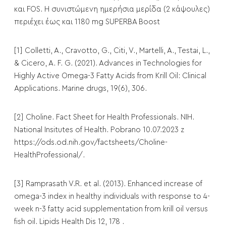
και FOS. Η συνιστώμενη ημερήσια μερίδα (2 κάψουλες)
περιέχει έως και 1180 mg SUPERBA Boost
[1] Colletti, A., Cravotto, G., Citi, V., Martelli, A., Testai, L.,
& Cicero, A. F. G. (2021). Advances in Technologies for
Highly Active Omega-3 Fatty Acids from Krill Oil: Clinical
Applications. Marine drugs, 19(6), 306.
[2] Choline. Fact Sheet for Health Professionals. NIH.
National Insitutes of Health. Pobrano 10.07.2023 z
https://ods.od.nih.gov/factsheets/Choline-
HealthProfessional/.
[3] Ramprasath V.R. et al. (2013). Enhanced increase of
omega-3 index in healthy individuals with response to 4-
week n-3 fatty acid supplementation from krill oil versus
fish oil. Lipids Health Dis 12, 178 .