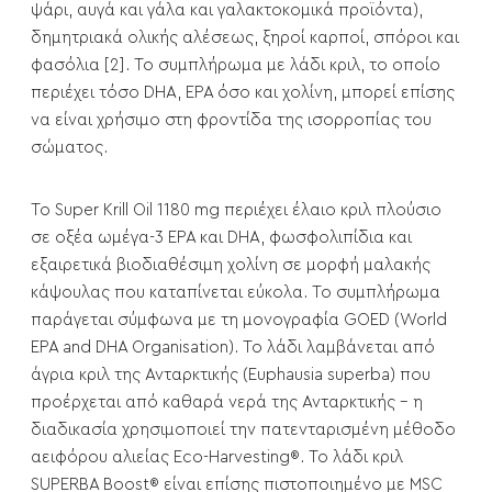
ψάρι, αυγά και γάλα και γαλακτοκομικά προϊόντα),
δημητριακά ολικής αλέσεως, ξηροί καρποί, σπόροι και
φασόλια [2]. Το συμπλήρωμα με λάδι κριλ, το οποίο
περιέχει τόσο DHA, EPA όσο και χολίνη, μπορεί επίσης
να είναι χρήσιμο στη φροντίδα της ισορροπίας του
σώματος.
Το Super Krill Oil 1180 mg περιέχει έλαιο κριλ πλούσιο
σε οξέα ωμέγα-3 EPA και DHA, φωσφολιπίδια και
εξαιρετικά βιοδιαθέσιμη χολίνη σε μορφή μαλακής
κάψουλας που καταπίνεται εύκολα. Το συμπλήρωμα
παράγεται σύμφωνα με τη μονογραφία GOED (World
EPA and DHA Organisation). Το λάδι λαμβάνεται από
άγρια κριλ της Ανταρκτικής (Euphausia superba) που
προέρχεται από καθαρά νερά της Ανταρκτικής - η
διαδικασία χρησιμοποιεί την πατενταρισμένη μέθοδο
αειφόρου αλιείας Eco-Harvesting®. Το λάδι κριλ
SUPERBA Boost® είναι επίσης πιστοποιημένο με MSC