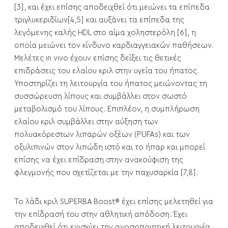
[3], και έχει επίσης αποδειχθεί ότι μειώνει τα επίπεδα
τριγλυκεριδίων[4,5] και αυξάνει τα επίπεδα της
λεγόμενης καλής HDL στο αίμα χοληστερόλη [6], η
οποία μειώνει τον κίνδυνο καρδιαγγειακών παθήσεων.
Μελέτες in vivo έχουν επίσης δείξει τις θετικές
επιδράσεις του ελαίου κριλ στην υγεία του ήπατος.
Υποστηρίζει τη λειτουργία του ήπατος μειώνοντας τη
συσσώρευση λίπους και συμβάλλει στον σωστό
μεταβολισμό του λίπους. Επιπλέον, η συμπλήρωση
ελαίου κριλ συμβάλλει στην αύξηση των
πολυακόρεστων λιπαρών οξέων (PUFAs) και των
οξυλιπινών στον λιπώδη ιστό και το ήπαρ και μπορεί
επίσης να έχει επίδραση στην ανακούφιση της
φλεγμονής που σχετίζεται με την παχυσαρκία [7,8].
Το λάδι κριλ SUPERBA Boost® έχει επίσης μελετηθεί για
την επίδρασή του στην αθλητική απόδοση. Έχει
αποδειχθεί ότι ενισχύει την ανοσοποιητική λειτουργία