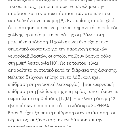
του σώματος, η οποία μπορεί να ωφελήσει την
απόδοση και την αποκατάσταση των ατόμων που
εκτελούν έντονη άσκηση [9]. Έχει επίσης αποδειχθεί
ότι η άσκηση μπορεί να μειώσει σημαντικά τα επίπεδα
χολίνης, η οποία με τη σειρά της συμβάλλει στη
μειωμένη απόδοση. Η χολίνη είναι ένα εξαιρετικά
σημαντικό συστατικό για την παραγωγή επαρκών
νευροδιαβιβαστών, οι οποίοι παίζουν βασικό ρόλο
στη μυϊκή λειτουργία [10]. Ως εκ τούτου, είναι
απαραίτητο συστατικό κατά τη διάρκεια της άσκησης.
Μελέτες δείχνουν επίσης ότι το λάδι κριλ έχει
επίδραση στη γνωστική λειτουργία[11] και ευεργετική
επίδραση στη βελτίωση της ευημερίας των ατόμων με
συμπτώματα αρθρίτιδας [12,13]. Μια κλινική δοκιμή 12
εβδομάδων διαπίστωσε ότι το λάδι κριλ SUPERBA
Boost® είχε εξαιρετική επίδραση στην κατάσταση του
δέρματος, αυξάνοντας την ενυδάτωση και την