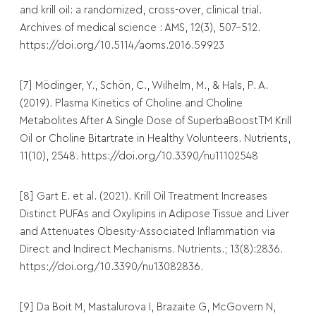
and krill oil: a randomized, cross-over, clinical trial.
Archives of medical science : AMS, 12(3), 507–512.
https://doi.org/10.5114/aoms.2016.59923
[7] Mödinger, Y., Schön, C., Wilhelm, M., & Hals, P. A.
(2019). Plasma Kinetics of Choline and Choline
Metabolites After A Single Dose of SuperbaBoostTM Krill
Oil or Choline Bitartrate in Healthy Volunteers. Nutrients,
11(10), 2548. https://doi.org/10.3390/nu11102548
[8] Gart E. et al. (2021). Krill Oil Treatment Increases
Distinct PUFAs and Oxylipins in Adipose Tissue and Liver
and Attenuates Obesity-Associated Inflammation via
Direct and Indirect Mechanisms. Nutrients.; 13(8):2836.
https://doi.org/10.3390/nu13082836.
[9] Da Boit M, Mastalurova I, Brazaite G, McGovern N,