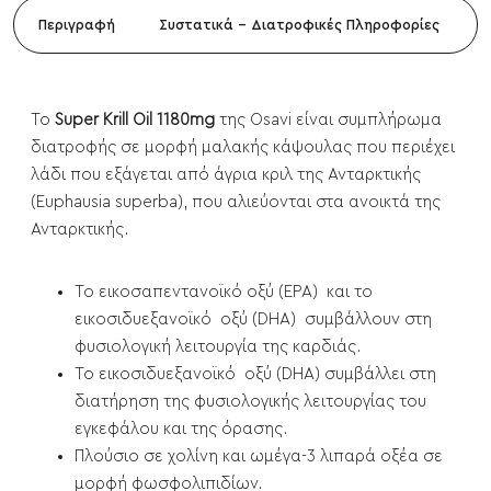
Περιγραφή
Συστατικά - Διατροφικές Πληροφορίες
Το
Super Krill Oil 1180mg
της Osavi είναι συμπλήρωμα
διατροφής σε μορφή μαλακής κάψουλας που περιέχει
λάδι που εξάγεται από άγρια κριλ της Ανταρκτικής
(Euphausia superba), που αλιεύονται στα ανοικτά της
Ανταρκτικής.
Το εικοσαπεντανοϊκό οξύ (EPA) και το
εικοσιδυεξανοϊκό οξύ (DHA) συμβάλλουν στη
φυσιολογική λειτουργία της καρδιάς.
Το εικοσιδυεξανοϊκό οξύ (DHA) συμβάλλει στη
διατήρηση της φυσιολογικής λειτουργίας του
εγκεφάλου και της όρασης.
Πλούσιο σε χολίνη και ωμέγα-3 λιπαρά οξέα σε
μορφή φωσφολιπιδίων.