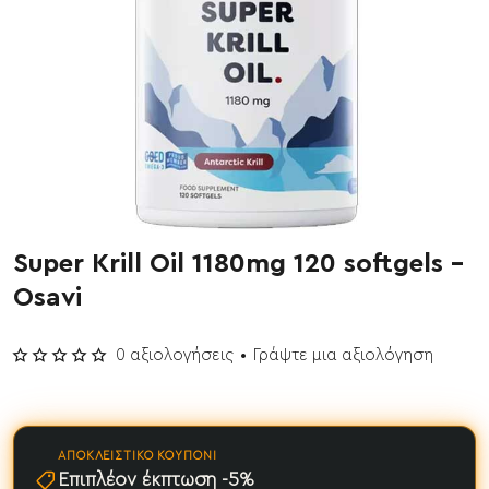
Super Krill Oil 1180mg 120 softgels -
Έχει εξαντληθεί
Osavi
0 αξιολογήσεις
•
Γράψτε μια αξιολόγηση
ΑΠΟΚΛΕΙΣΤΙΚΌ ΚΟΥΠΌΝΙ
Επιπλέον έκπτωση -5%