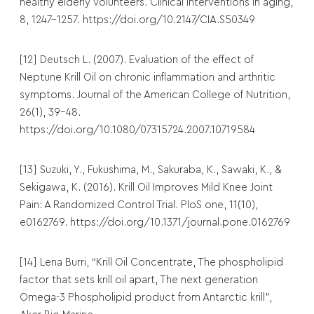
healthy elderly volunteers. Clinical interventions in aging,
8, 1247–1257. https://doi.org/10.2147/CIA.S50349
[12] Deutsch L. (2007). Evaluation of the effect of
Neptune Krill Oil on chronic inflammation and arthritic
symptoms. Journal of the American College of Nutrition,
26(1), 39–48.
https://doi.org/10.1080/07315724.2007.10719584
[13] Suzuki, Y., Fukushima, M., Sakuraba, K., Sawaki, K., &
Sekigawa, K. (2016). Krill Oil Improves Mild Knee Joint
Pain: A Randomized Control Trial. PloS one, 11(10),
e0162769. https://doi.org/10.1371/journal.pone.0162769
[14] Lena Burri, “Krill Oil Concentrate, The phospholipid
factor that sets krill oil apart, The next generation
Omega-3 Phospholipid product from Antarctic krill”,