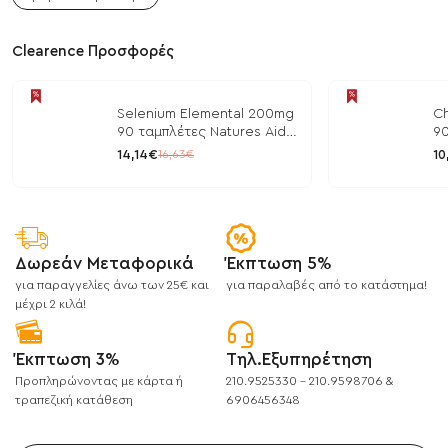
Clearence Προσφορές
Selenium Elemental 200mg
Ch
90 ταμπλέτες Natures Aid
90
/ Μέταλλα
/ 
14,14€
10
16,63€
Δωρεάν Μεταφορικά
Έκπτωση 5%
για παραγγελίες άνω των 25€ και
για παραλαβές από το κατάστημα!
μέχρι 2 κιλά!
Έκπτωση 3%
Τηλ.Εξυπηρέτηση
Προπληρώνοντας με κάρτα ή
210.9525330 - 210.9598706 &
τραπεζική κατάθεση
6906456348