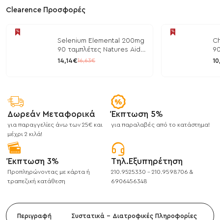
Clearence Προσφορές
Selenium Elemental 200mg
Ch
90 ταμπλέτες Natures Aid
90
/ Μέταλλα
/ 
14,14€
10
16,63€
Δωρεάν Μεταφορικά
Έκπτωση 5%
για παραγγελίες άνω των 25€ και
για παραλαβές από το κατάστημα!
μέχρι 2 κιλά!
Έκπτωση 3%
Τηλ.Εξυπηρέτηση
Προπληρώνοντας με κάρτα ή
210.9525330 - 210.9598706 &
τραπεζική κατάθεση
6906456348
Περιγραφή
Συστατικά - Διατροφικές Πληροφορίες