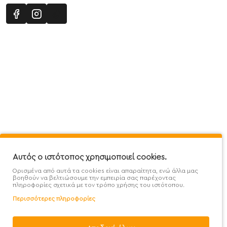
Πληροφορίες
Εξυπηρέτηση Πελατών
Όροι 
Mega Protein Store
Λογαριασμός
Όροι &
Επικοινωνήστε μαζί μας
Ιστορικό Παραγγελιών
Μετα
Εγγραφή στο newsletter
Αγαπημένα
Τρόπ
Χάρτης Ιστότοπου
Σύγκριση
Προσ
Αυτός ο ιστότοπος χρησιμοποιεί cookies.
Προσφορές - Clearence
GDPR
Πολι
Ορισμένα από αυτά τα cookies είναι απαραίτητα, ενώ άλλα μας
Χονδρική
βοηθούν να βελτιώσουμε την εμπειρία σας παρέχοντας
πληροφορίες σχετικά με τον τρόπο χρήσης του ιστότοπου.
Περισσότερες πληροφορίες