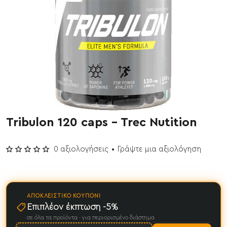
Tribulon 120 caps - Trec Nutition
Έχει εξαντληθεί
0 αξιολογήσεις
•
Γράψτε μια αξιολόγηση
ΑΠΟΚΛΕΙΣΤΙΚΌ ΚΟΥΠΌΝΙ
Επιπλέον έκπτωση -5%
σε όλα τα προϊόντα · για περιορισμένο διάστημα