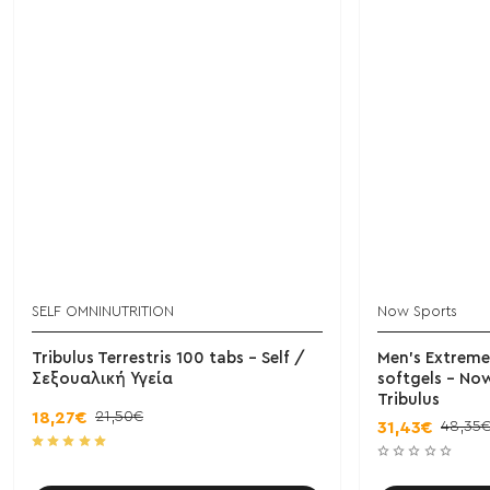
SELF OMNINUTRITION
Now Sports
Tribulus Terrestris 100 tabs - Self /
Men's Extreme
Σεξουαλική Υγεία
softgels - No
Tribulus
21,50€
18,27€
48,35
31,43€