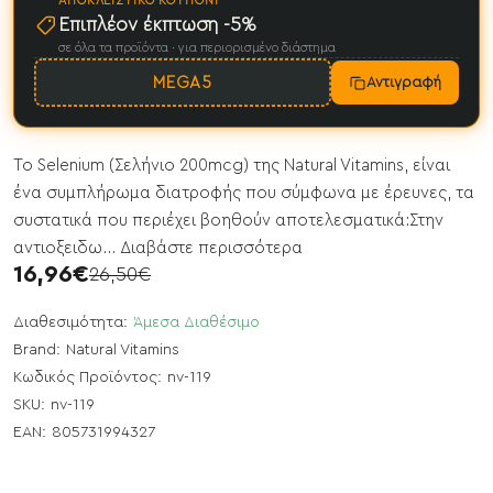
ΑΠΟΚΛΕΙΣΤΙΚΌ ΚΟΥΠΌΝΙ
Επιπλέον έκπτωση -5%
σε όλα τα προϊόντα · για περιορισμένο διάστημα
MEGA5
Αντιγραφή
Το Selenium (Σελήνιο 200mcg) της Natural Vitamins, είναι
ένα συμπλήρωμα διατροφής που σύμφωνα με έρευνες, τα
συστατικά που περιέχει βοηθούν αποτελεσματικά:Στην
αντιοξειδω...
Διαβάστε περισσότερα
16,96€
26,50€
Διαθεσιμότητα:
Άμεσα Διαθέσιμο
Brand:
Natural Vitamins
Κωδικός Προϊόντος:
nv-119
SKU:
nv-119
EAN:
805731994327