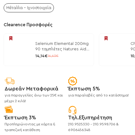
Μέταλλα - Ιχνοστοιχεία
Clearence Προσφορές
Selenium Elemental 200mg
Ch
90 ταμπλέτες Natures Aid
90
/ Μέταλλα
/ 
14,14€
10
16,63€
Δωρεάν Μεταφορικά
Έκπτωση 5%
για παραγγελίες άνω των 25€ και
για παραλαβές από το κατάστημα!
μέχρι 2 κιλά!
Έκπτωση 3%
Τηλ.Εξυπηρέτηση
Προπληρώνοντας με κάρτα ή
210.9525330 - 210.9598706 &
τραπεζική κατάθεση
6906456348