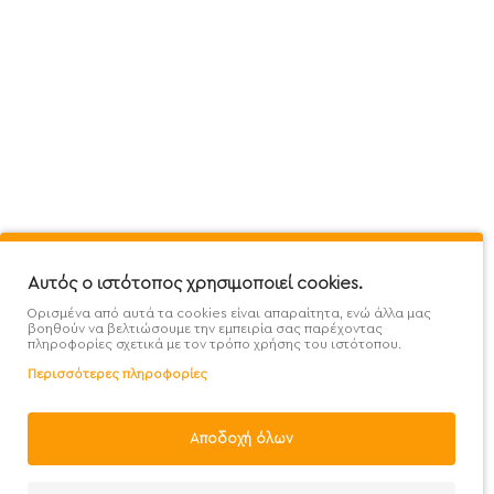
Πληροφορίες
Εξυπηρέτηση Πελατών
Όροι 
Mega Protein Store
Λογαριασμός
Όροι &
Επικοινωνήστε μαζί μας
Ιστορικό Παραγγελιών
Μετα
Εγγραφή στο newsletter
Αγαπημένα
Τρόπ
Χάρτης Ιστότοπου
Σύγκριση
Προσ
Προσφορές - Clearence
GDPR
Πολι
Αυτός ο ιστότοπος χρησιμοποιεί cookies.
Ορισμένα από αυτά τα cookies είναι απαραίτητα, ενώ άλλα μας
Χονδρική
βοηθούν να βελτιώσουμε την εμπειρία σας παρέχοντας
πληροφορίες σχετικά με τον τρόπο χρήσης του ιστότοπου.
Περισσότερες πληροφορίες
Φίλτρα
Αποδοχή όλων
Handcrafted with 💙 in Athens