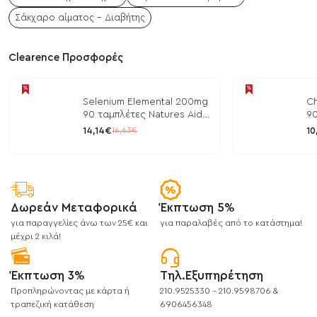
Σάκχαρο αίματος - Διαβήτης
Clearence Προσφορές
Selenium Elemental 200mg
Ch
90 ταμπλέτες Natures Aid
90
/ Μέταλλα
/ 
14,14€
10
16,63€
Δωρεάν Μεταφορικά
Έκπτωση 5%
για παραγγελίες άνω των 25€ και
για παραλαβές από το κατάστημα!
μέχρι 2 κιλά!
Έκπτωση 3%
Τηλ.Εξυπηρέτηση
Προπληρώνοντας με κάρτα ή
210.9525330 - 210.9598706 &
τραπεζική κατάθεση
6906456348