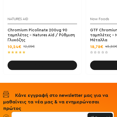
NATURES AID
Now Foods
Chromium Picolinate 200ug 90
GTF Chromiu
ταμπλέτες - Natures Aid / Ρύθμιση
ταμπλέτες - 
Γλυκόζης
Μέταλλα
12,05€
45,80
10,24€
18,78€
Καλάθι
Κάνε εγγραφή στο newsletter μας για να
μαθαίνεις τα νέα μας & να ενημερώνεσαι
πρώτος