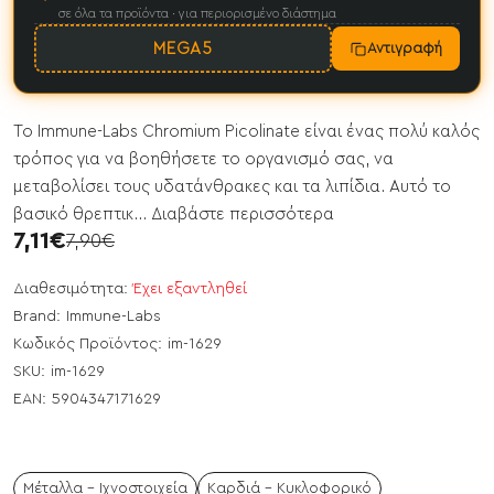
σε όλα τα προϊόντα · για περιορισμένο διάστημα
MEGA5
Αντιγραφή
Το Immune-Labs Chromium Picolinate είναι ένας πολύ καλός
τρόπος για να βοηθήσετε το οργανισμό σας, να
μεταβολίσει τους υδατάνθρακες και τα λιπίδια. Αυτό το
βασικό θρεπτικ...
Διαβάστε περισσότερα
7,11€
7,90€
Διαθεσιμότητα:
Έχει εξαντληθεί
Brand:
Immune-Labs
Κωδικός Προϊόντος:
im-1629
SKU:
im-1629
EAN:
5904347171629
Μέταλλα - Ιχνοστοιχεία
Καρδιά - Κυκλοφορικό