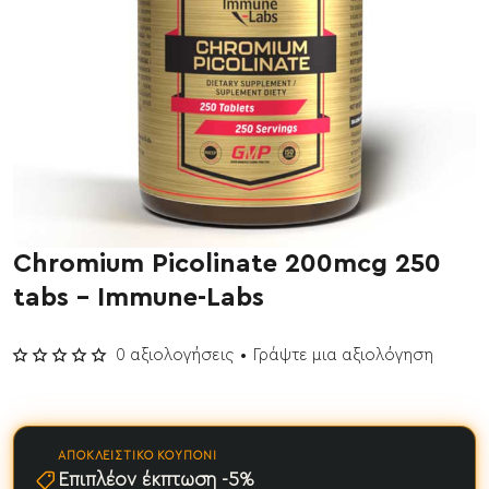
Chromium Picolinate 200mcg 250
Έχει εξαντληθεί
tabs - Immune-Labs
0 αξιολογήσεις
•
Γράψτε μια αξιολόγηση
ΑΠΟΚΛΕΙΣΤΙΚΌ ΚΟΥΠΌΝΙ
Επιπλέον έκπτωση -5%