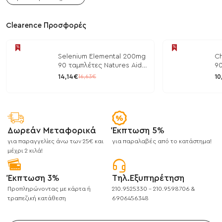
Clearence Προσφορές
Selenium Elemental 200mg
Ch
90 ταμπλέτες Natures Aid
90
/ Μέταλλα
/ 
14,14€
10
16,63€
Δωρεάν Μεταφορικά
Έκπτωση 5%
για παραγγελίες άνω των 25€ και
για παραλαβές από το κατάστημα!
μέχρι 2 κιλά!
Έκπτωση 3%
Τηλ.Εξυπηρέτηση
Προπληρώνοντας με κάρτα ή
210.9525330 - 210.9598706 &
τραπεζική κατάθεση
6906456348