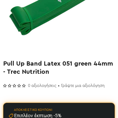
Pull Up Band Latex 051 green 44mm
Έχει εξαντληθεί
- Trec Nutrition
0 αξιολογήσεις
•
Γράψτε μια αξιολόγηση
ΑΠΟΚΛΕΙΣΤΙΚΌ ΚΟΥΠΌΝΙ
Επιπλέον έκπτωση -5%