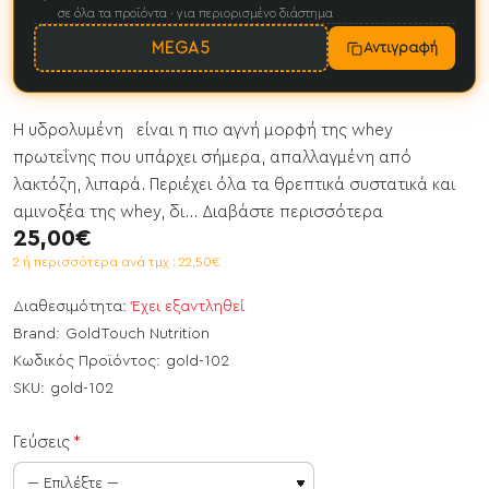
σε όλα τα προϊόντα · για περιορισμένο διάστημα
MEGA5
Αντιγραφή
Η υδρολυμένη είναι η πιο αγνή μορφή της whey
πρωτεΐνης που υπάρχει σήμερα, απαλλαγμένη από
λακτόζη, λιπαρά. Περιέχει όλα τα θρεπτικά συστατικά και
αμινοξέα της whey, δι...
Διαβάστε περισσότερα
25,00€
2 ή περισσότερα ανά τμχ : 22,50€
Διαθεσιμότητα:
Έχει εξαντληθεί
Brand:
GoldTouch Nutrition
Κωδικός Προϊόντος:
gold-102
SKU:
gold-102
Γεύσεις