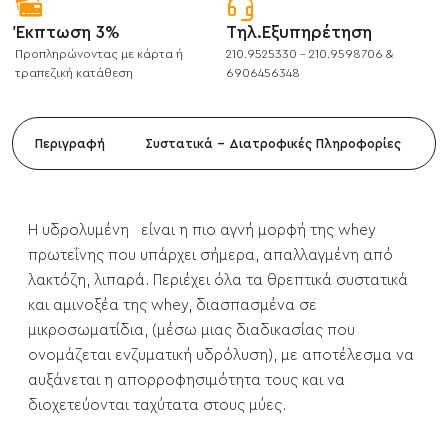
Έκπτωση 3%
Τηλ.Εξυπηρέτηση
Προπληρώνοντας με κάρτα ή
210.9525330 - 210.9598706 &
τραπεζική κατάθεση
6906456348
Περιγραφή
Συστατικά - Διατροφικές Πληροφορίες
Η υδρολυμένη είναι η πιο αγνή μορφή της whey
πρωτεΐνης που υπάρχει σήμερα, απαλλαγμένη από
λακτόζη, λιπαρά. Περιέχει όλα τα θρεπτικά συστατικά
και αμινοξέα της whey, διασπασμένα σε
μικροσωματίδια, (μέσω μιας διαδικασίας που
ονομάζεται ενζυματική υδρόλυση), με αποτέλεσμα να
αυξάνεται η απορροφησιμότητα τους και να
διοχετεύονται ταχύτατα στους μύες.