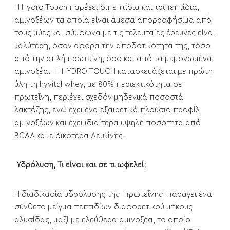
Η Hydro Touch παρέχει διπεπτίδια και τριπεπτίδια,
αμινοξέων τα οποία είναι άμεσα απορροφήσιμα από
τους μύες και σύμφωνα με τις τελευταίες έρευνες είναι
καλύτερη, όσον αφορά την αποδοτικότητα της, τόσο
από την απλή πρωτεΐνη, όσο και από τα μεμονωμένα
αμινοξέα. H HYDRO TOUCH κατασκευάζεται με πρώτη
ύλη τη hyvital whey, με 80% περιεκτικότητα σε
πρωτεΐνη, περιέχει σχεδόν μηδενικά ποσοστά
λακτόζης, ενώ έχει ένα εξαιρετικά πλούσιο προφίλ
αμινοξέων και έχει ιδιαίτερα υψηλή ποσότητα από
BCAA και ειδικότερα Λευκίνης.
Υδρόλυση, Τι είναι και σε τι ωφελεί;
Η διαδικασία υδρόλυσης της πρωτεΐνης, παράγει ένα
σύνθετο μείγμα πεπτιδίων διαφορετικού μήκους
αλυσίδας, μαζί με ελεύθερα αμινοξέα, το οποίο