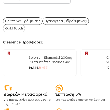
Πρωτεΐνες Γράμμωσης
Hydrolyzed (υδρολυμένες)
Gold Touch
Clearence Προσφορές
Selenium Elemental 200mg
Ch
90 ταμπλέτες Natures Aid
90
/ Μέταλλα
/ 
14,14€
10
16,63€
Δωρεάν Μεταφορικά
Έκπτωση 5%
για παραγγελίες άνω των 25€ και
για παραλαβές από το κατάστημα!
μέχρι 2 κιλά!