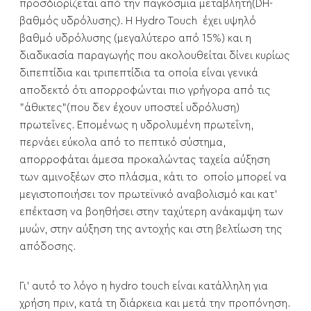
προσδιορίζεται από την παγκόσμια μεταβλητή(DH-
βαθμός υδρόλυσης). Η Hydro Touch έχει υψηλό
βαθμό υδρόλυσης (μεγαλύτερο από 15%) και η
διαδικασία παραγωγής που ακολουθείται δίνει κυρίως
διπεπτίδια και τριπεπτίδια τα οποία είναι γενικά
αποδεκτό ότι απορροφώνται πιο γρήγορα από τις
"άθικτες"(που δεν έχουν υποστεί υδρόλυση)
πρωτεΐνες. Επομένως η υδρολυμένη πρωτεΐνη,
περνάει εύκολα από το πεπτικό σύστημα,
απορροφάται άμεσα προκαλώντας ταχεία αύξηση
των αμινοξέων στο πλάσμα, κάτι το οποίο μπορεί να
μεγιστοποιήσει τον πρωτεϊνικό αναβολισμό και κατ'
επέκταση να βοηθήσει στην ταχύτερη ανάκαμψη των
μυών, στην αύξηση της αντοχής και στη βελτίωση της
απόδοσης.
Γι’ αυτό το λόγο η hydro touch είναι κατάλληλη για
χρήση πριν, κατά τη διάρκεια και μετά την προπόνηση.