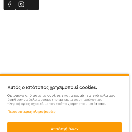
Πληροφορίες
Εξυπηρέτηση Πελατών
Όροι 
Mega Protein Store
Λογαριασμός
Όροι &
Επικοινωνήστε μαζί μας
Ιστορικό Παραγγελιών
Μετα
Εγγραφή στο newsletter
Αγαπημένα
Τρόπ
Χάρτης Ιστότοπου
Σύγκριση
Προσ
Αυτός ο ιστότοπος χρησιμοποιεί cookies.
Προσφορές - Clearence
GDPR
Πολι
Ορισμένα από αυτά τα cookies είναι απαραίτητα, ενώ άλλα μας
Χονδρική
βοηθούν να βελτιώσουμε την εμπειρία σας παρέχοντας
πληροφορίες σχετικά με τον τρόπο χρήσης του ιστότοπου.
Περισσότερες πληροφορίες
Αποδοχή όλων