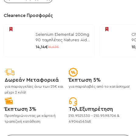
Clearence Προσφορές
Selenium Elemental 200mg
Ch
90 ταμπλέτες Natures Aid
90
/ Μέταλλα
/ 
14,14€
10
16,63€
Δωρεάν Μεταφορικά
Έκπτωση 5%
για παραγγελίες άνω των 25€ και
για παραλαβές από το κατάστημα!
μέχρι 2 κιλά!
Έκπτωση 3%
Τηλ.Εξυπηρέτηση
Προπληρώνοντας με κάρτα ή
210.9525330 - 210.9598706 &
τραπεζική κατάθεση
6906456348