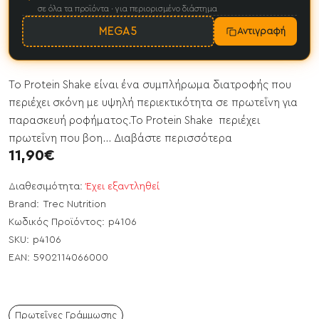
σε όλα τα προϊόντα · για περιορισμένο διάστημα
MEGA5
Αντιγραφή
Το Protein Shake είναι ένα συμπλήρωμα διατροφής που
περιέχει σκόνη με υψηλή περιεκτικότητα σε πρωτεΐνη για
παρασκευή ροφήματος.Το Protein Shake περιέχει
πρωτεΐνη που βοη...
Διαβάστε περισσότερα
11,90€
Διαθεσιμότητα:
Έχει εξαντληθεί
Brand:
Trec Nutrition
Κωδικός Προϊόντος:
p4106
SKU:
p4106
EAN:
5902114066000
Πρωτεΐνες Γράμμωσης