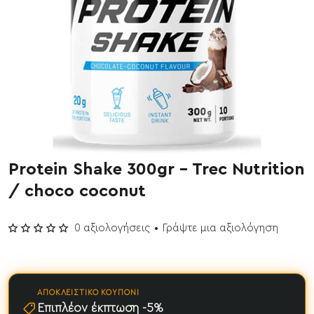
Protein Shake 300gr - Trec Nutrition
Έχει εξαντληθεί
/ choco coconut
0 αξιολογήσεις
•
Γράψτε μια αξιολόγηση
ΑΠΟΚΛΕΙΣΤΙΚΌ ΚΟΥΠΌΝΙ
Επιπλέον έκπτωση -5%