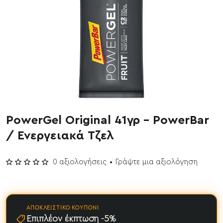
PowerGel Original 41γρ - PowerBar
Έχει εξαντληθεί
/ Ενεργειακά Τζελ
0 αξιολογήσεις
•
Γράψτε μια αξιολόγηση
ΑΠΟΚΛΕΙΣΤΙΚΌ ΚΟΥΠΌΝΙ
Επιπλέον έκπτωση -5%