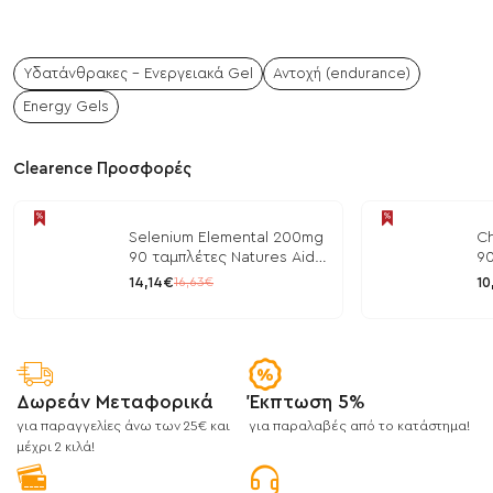
Υδατάνθρακες - Ενεργειακά Gel
Αντοχή (endurance)
Energy Gels
Clearence Προσφορές
Selenium Elemental 200mg
Ch
90 ταμπλέτες Natures Aid
90
/ Μέταλλα
/ 
14,14€
10
16,63€
Δωρεάν Μεταφορικά
Έκπτωση 5%
για παραγγελίες άνω των 25€ και
για παραλαβές από το κατάστημα!
μέχρι 2 κιλά!