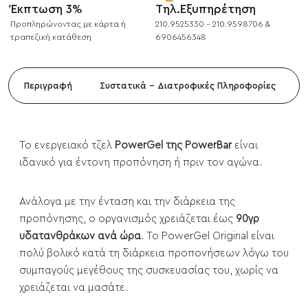
Έκπτωση 3%
Τηλ.Εξυπηρέτηση
Προπληρώνοντας με κάρτα ή
210.9525330 - 210.9598706 &
τραπεζική κατάθεση
6906456348
Περιγραφή
Συστατικά - Διατροφικές Πληροφορίες
Το ενεργειακό τζελ
PowerGel της PowerBar
είναι
ιδανικό για έντονη προπόνηση ή πριν τον αγώνα.
Ανάλογα με την ένταση και την διάρκεια της
προπόνησης, ο οργανισμός χρειάζεται έως
90γρ
υδατανθράκων ανά ώρα
. Το PowerGel Original είναι
πολύ βολικό κατά τη διάρκεια προπονήσεων λόγω του
συμπαγούς μεγέθους της συσκευασίας του, χωρίς να
χρειάζεται να μασάτε.