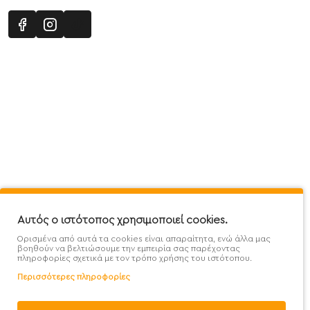
Πληροφορίες
Εξυπηρέτηση Πελατών
Όροι 
Mega Protein Store
Λογαριασμός
Όροι &
Επικοινωνήστε μαζί μας
Ιστορικό Παραγγελιών
Μετα
Εγγραφή στο newsletter
Αγαπημένα
Τρόπ
Χάρτης Ιστότοπου
Σύγκριση
Προσ
Αυτός ο ιστότοπος χρησιμοποιεί cookies.
Προσφορές - Clearence
GDPR
Πολι
Ορισμένα από αυτά τα cookies είναι απαραίτητα, ενώ άλλα μας
Χονδρική
βοηθούν να βελτιώσουμε την εμπειρία σας παρέχοντας
πληροφορίες σχετικά με τον τρόπο χρήσης του ιστότοπου.
Περισσότερες πληροφορίες