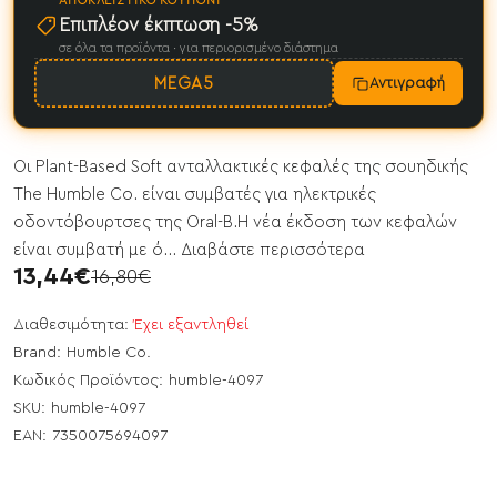
ΑΠΟΚΛΕΙΣΤΙΚΌ ΚΟΥΠΌΝΙ
Επιπλέον έκπτωση -5%
σε όλα τα προϊόντα · για περιορισμένο διάστημα
MEGA5
Αντιγραφή
Οι Plant-Based Soft ανταλλακτικές κεφαλές της σουηδικής
The Humble Co. είναι συμβατές για ηλεκτρικές
οδοντόβουρτσες της Oral-B.Η νέα έκδοση των κεφαλών
είναι συμβατή με ό...
Διαβάστε περισσότερα
13,44€
16,80€
Διαθεσιμότητα:
Έχει εξαντληθεί
Brand:
Humble Co.
Κωδικός Προϊόντος:
humble-4097
SKU:
humble-4097
EAN:
7350075694097