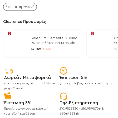
Στοματική Υγιεινή
Clearence Προσφορές
Selenium Elemental 200mg
Ch
90 ταμπλέτες Natures Aid
90
/ Μέταλλα
/ 
14,14€
10
16,63€
Δωρεάν Μεταφορικά
Έκπτωση 5%
για παραγγελίες άνω των 25€ και
για παραλαβές από το κατάστημα!
μέχρι 2 κιλά!
Έκπτωση 3%
Τηλ.Εξυπηρέτηση
Προπληρώνοντας με κάρτα ή
210.9525330 - 210.9598706 &
τραπεζική κατάθεση
6906456348