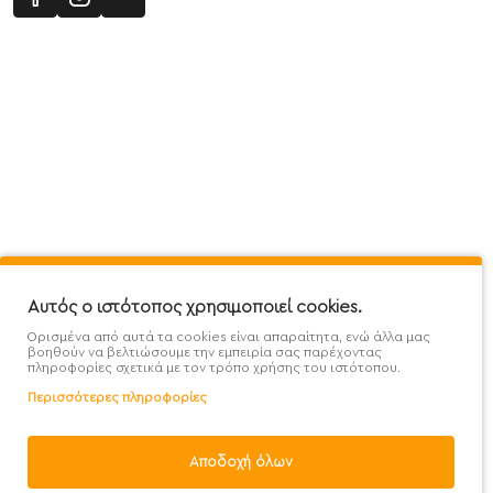
Πληροφορίες
Εξυπηρέτηση Πελατών
Όροι 
Mega Protein Store
Λογαριασμός
Όροι &
Επικοινωνήστε μαζί μας
Ιστορικό Παραγγελιών
Μετα
Εγγραφή στο newsletter
Αγαπημένα
Τρόπ
Χάρτης Ιστότοπου
Σύγκριση
Προσ
Αυτός ο ιστότοπος χρησιμοποιεί cookies.
Προσφορές - Clearence
GDPR
Πολι
Ορισμένα από αυτά τα cookies είναι απαραίτητα, ενώ άλλα μας
Χονδρική
βοηθούν να βελτιώσουμε την εμπειρία σας παρέχοντας
πληροφορίες σχετικά με τον τρόπο χρήσης του ιστότοπου.
Περισσότερες πληροφορίες
Αποδοχή όλων
Handcrafted with 💙 in Athens