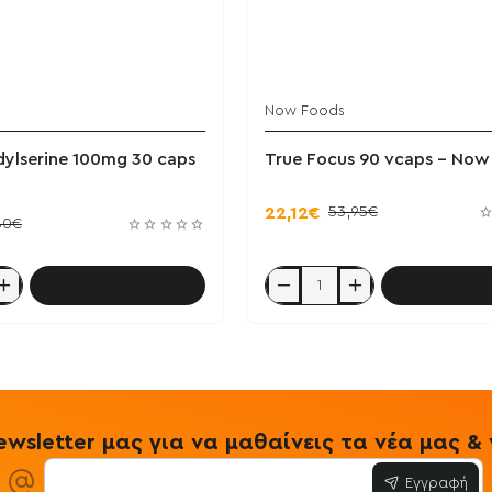
Now Foods
dylserine 100mg 30 caps
True Focus 90 vcaps - Now
53,95€
22,12€
80€
Καλάθι
Καλά
serine
True
Focus
90
vcaps
-
Now
Foods
wsletter μας για να μαθαίνεις τα νέα μας 
Εγγραφή