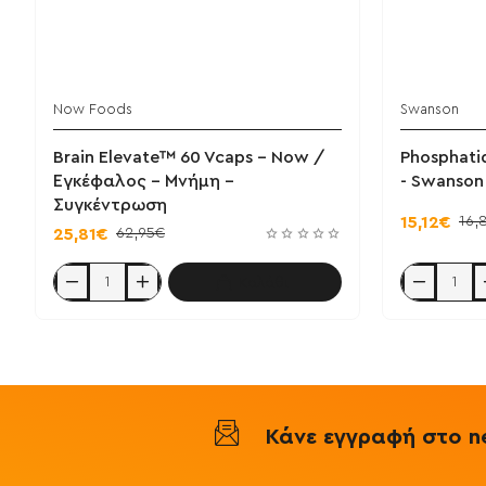
Now Foods
Swanson
Brain Elevate™ 60 Vcaps - Now /
Phosphati
Εγκέφαλος - Μνήμη -
- Swanson
Συγκέντρωση
16,
15,12€
62,95€
25,81€
Καλάθι
Brain
Phosphatidyl
Elevate™
100mg
60
30
Vcaps
caps
-
-
Now
Swanson
/
Εγκέφαλος
-
Κάνε εγγραφή στο ne
Μνήμη
-
Συγκέντρωση