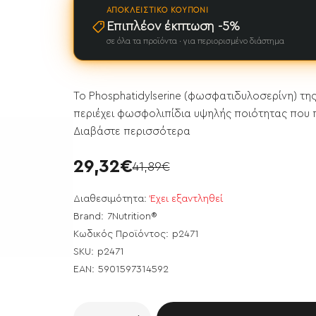
ΑΠΟΚΛΕΙΣΤΙΚΌ ΚΟΥΠΌΝΙ
Επιπλέον έκπτωση -5%
σε όλα τα προϊόντα · για περιορισμένο διάστημα
Το Phosphatidylserine (φωσφατιδυλοσερίνη) της
περιέχει φωσφολιπίδια υψηλής ποιότητας που π
Διαβάστε περισσότερα
29,32€
41,89€
Διαθεσιμότητα:
Έχει εξαντληθεί
Brand:
7Nutrition®
Κωδικός Προϊόντος:
p2471
SKU:
p2471
EAN:
5901597314592
ει εξαντληθεί