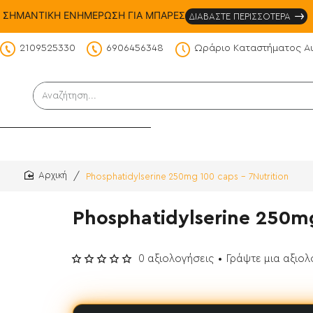
ΣΗΜΑΝΤΙΚΗ ΕΝΗΜΕΡΩΣΗ ΓΙΑ ΜΠΑΡΕΣ
ΔΙΑΒΑΣΤΕ ΠΕΡΙΣΣΟΤΕΡΑ
2109525330
6906456348
Ωράριο Καταστήματος Α
DS
Αναζήτηση...
Phosphatidylserine 250mg 100 caps - 7Nutrition
home
Phosphatidylserine 250mg
0 αξιολογήσεις
•
Γράψτε μια αξιο