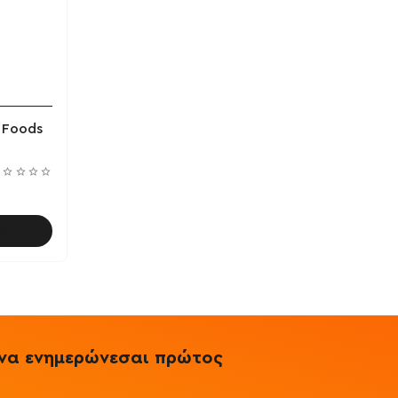
 Foods
θι
& να ενημερώνεσαι πρώτος