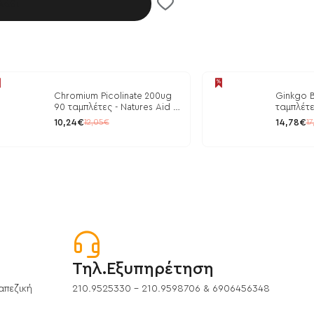
λάθι
Chromium Picolinate 200ug
Ginkgo B
90 ταμπλέτες - Natures Aid /
ταμπλέτε
Ρύθμιση Γλυκόζης
10,24€
14,78€
12,05€
17
Τηλ.Εξυπηρέτηση
απεζική
210.9525330 - 210.9598706 & 6906456348