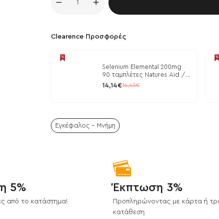
Κα
Clearence Προσφορές
Selenium Elemental 200mg
90 ταμπλέτες Natures Aid /
Μέταλλα
14,14€
16,63€
Εγκέφαλος - Μνήμη
η 5%
Έκπτωση 3%
ς από το κατάστημα!
Προπληρώνοντας με κάρτα ή τρ
κατάθεση