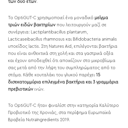
των δύο ετών
.
Το OptiGUT-C χρησιμοποιεί ένα μοναδικό
μείγμα
τριών ειδών βακτηρίων
που λειτουργούν μαζί σε
συνέργεια: Lactiplantibacillus plantarum,
Lacticaseibacillus rhamnosus και Bifidobacteria animalis
υποείδος lactis. Στη Natures Aid, επιλέγονται βακτήρια
που είναι ανθεκτικά στη χολή και στα γαστρικά οξέα
και έχουν αποδειχθεί ότι αποικίζουν στο μικροβίωμα
σας μετά από την λήψη του συμπληρώματος από το
στόμα. Κάθε κουταλάκι του γλυκού παρέχει
15
δισεκατομμύρια επιλεγμένα βακτήρια και 3 γραμμάρια
πρεβιοτικών
ινών.
Το OptiGUT-C ήταν φιναλίστ στην κατηγορία Καλύτερο
Προβιοτικό της Χρονιάς, στα περίφημα Ευρωπαϊκά
Βραβεία NutraIngredients 2019.