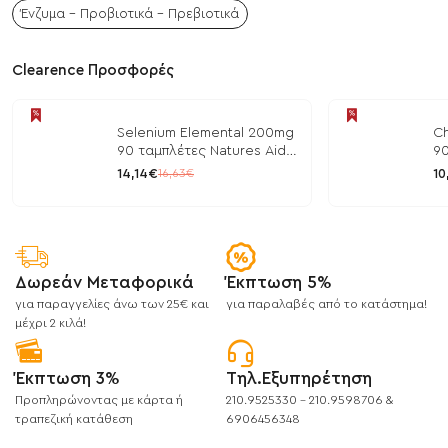
Ένζυμα - Προβιοτικά - Πρεβιοτικά
Clearence Προσφορές
Selenium Elemental 200mg
Ch
90 ταμπλέτες Natures Aid
90
/ Μέταλλα
/ 
14,14€
10
16,63€
Δωρεάν Μεταφορικά
Έκπτωση 5%
για παραγγελίες άνω των 25€ και
για παραλαβές από το κατάστημα!
μέχρι 2 κιλά!
Έκπτωση 3%
Τηλ.Εξυπηρέτηση
Προπληρώνοντας με κάρτα ή
210.9525330 - 210.9598706 &
τραπεζική κατάθεση
6906456348