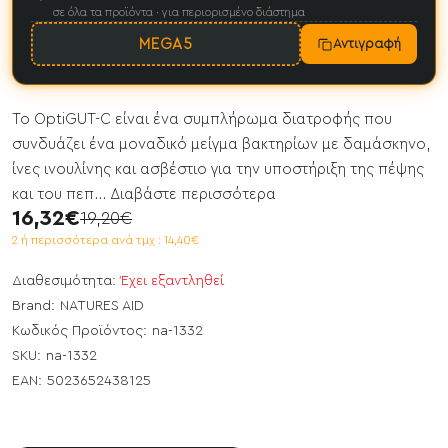
σε όλα τα προϊόντα · για περιορισμένο διάστημα
MEGA5
Αντιγραφή
Το OptiGUT-C είναι ένα συμπλήρωμα διατροφής που
συνδυάζει ένα μοναδικό μείγμα βακτηρίων με δαμάσκηνο,
ίνες ινουλίνης και ασβέστιο για την υποστήριξη της πέψης
και του πεπ...
Διαβάστε περισσότερα
16,32€
19,20€
2 ή περισσότερα ανά τμχ : 14,40€
Διαθεσιμότητα:
Έχει εξαντληθεί
Brand:
NATURES AID
Κωδικός Προϊόντος:
na-1332
SKU:
na-1332
EAN:
5023652438125