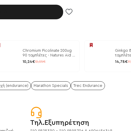
λάθι
Chromium Picolinate 200ug
Ginkgo B
90 ταμπλέτες - Natures Aid /
ταμπλέτε
Ρύθμιση Γλυκόζης
10,24€
14,78€
12,05€
17
χή (endurance)
Marathon Specials
Trec Endurance
Τηλ.Εξυπηρέτηση