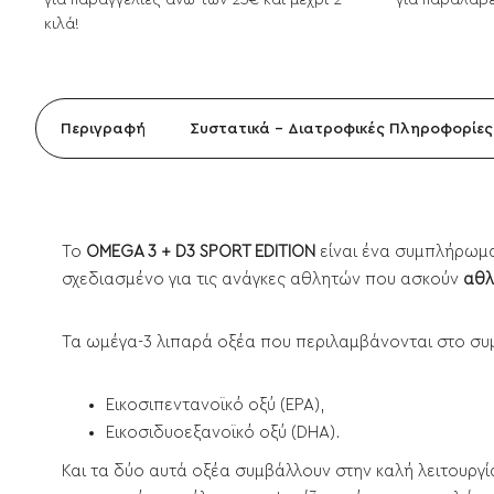
για παραγγελίες άνω των 25€ και μέχρι 2
για παραλαβέ
κιλά!
Περιγραφή
Συστατικά - Διατροφικές Πληροφορίες
Το
OMEGA 3 + D3 SPORT EDITION
είναι ένα συμπλήρωμα
σχεδιασμένο για τις ανάγκες αθλητών που ασκούν
αθλ
Τα ωμέγα-3 λιπαρά οξέα που περιλαμβάνονται στο συ
Εικοσιπεντανοϊκό οξύ (EPA),
Εικοσιδυοεξανοϊκό οξύ (DHA).
Και τα δύο αυτά οξέα συμβάλλουν στην καλή λειτουργ