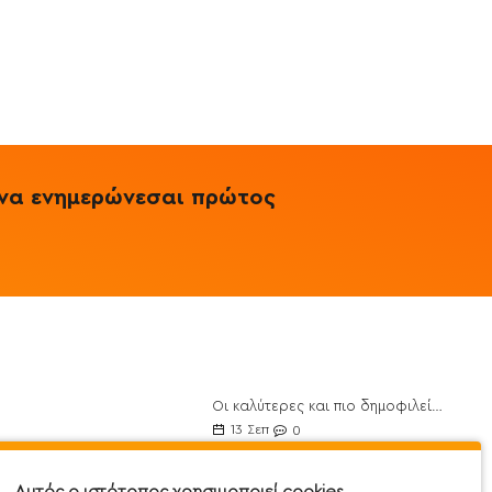
& να ενημερώνεσαι πρώτος
Οι καλύτερες και πιο δημοφιλείς Πρωτεΐνες για το 2021
ποθέσεις
13
Σεπ
0
θέσεις
10 οφέλη από το Λάδι Καρύδας και 30 τρόποι χρήσης του