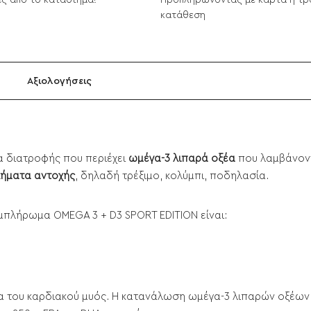
ς από το κατάστημα!
Προπληρώνοντας με κάρτα ή τρ
κατάθεση
Αξιολογήσεις
 διατροφής που περιέχει
ωμέγα-3 λιπαρά οξέα
που λαμβάνοντ
ήματα αντοχής
, δηλαδή τρέξιμο, κολύμπι, ποδηλασία.
μπλήρωμα OMEGA 3 + D3 SPORT EDITION είναι:
ία του καρδιακού μυός. Η κατανάλωση ωμέγα-3 λιπαρών οξέων 