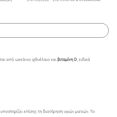
απεζική
210.9525330 - 210.9598706 & 6906456348
αι από ωκεάνιο ιχθυέλαιο και
βιταμίνη D
, ειδικά
υποστηρίζει επίσης τη διατήρηση υγιών ματιών. Το