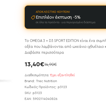
ΑΠΟΚΛΕΙΣΤΙΚΌ ΚΟΥΠΌΝΙ
Επιπλέον έκπτωση -5%
σε όλα τα προϊόντα · για περιορισμένο διάστημα
Το OMEGA 3 + D3 SPORT EDITION είναι ένα συμ
οξέα που λαμβάνονται από ωκεάνιο ιχθυέλαιο και
Διαβάστε περισσότερα
13,40€
14,90€
Διαθεσιμότητα:
Έχει εξαντληθεί
Brand:
Trec Nutrition
Κωδικός Προϊόντος:
p3123
ει εξαντληθεί
SKU:
p3123
EAN:
5902114040826