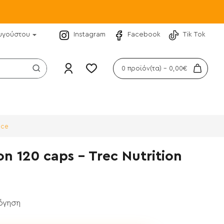
υγούστου
Instagram
Facebook
Tik Tok
0 προϊόν(τα) - 0,00€
nce
n 120 caps - Trec Nutrition
λόγηση