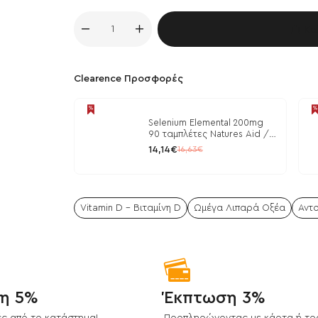
Κα
Clearence Προσφορές
Selenium Elemental 200mg
90 ταμπλέτες Natures Aid /
Μέταλλα
14,14€
16,63€
Vitamin D - Βιταμίνη D
Ωμέγα Λιπαρά Οξέα
Αντο
η 5%
Έκπτωση 3%