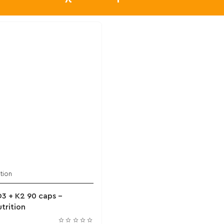
ition
3 + K2 90 caps -
utrition