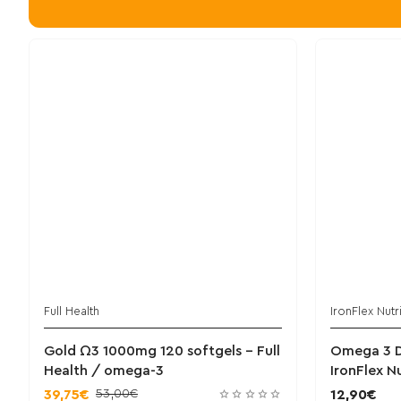
Full Health
IronFlex Nutr
Gold Ω3 1000mg 120 softgels - Full
Omega 3 D
Health / omega-3
IronFlex N
53,00€
39,75€
12,90€