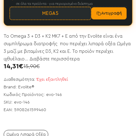
σε όλα τα προϊόντα · για περιορισμένο διάστημα
MEGA5
Αντιγραφή
Το Omega 3 + D3 + K2 MK7 + E από την Evolite είναι ένα
συμπλήρωμα διατροφής που περιέχει λιπαρά οξέα Ωμέγα
3 μαζί με βιταμίνες D3, K2 και E. Το προϊόν περιέχει
ιχθυέλαιο...
Διαβάστε περισσότερα
14,31€
15,90€
Διαθεσιμότητα:
Έχει εξαντληθεί
Brand:
Evolite®
Κωδικός Προϊόντος:
evo-146
SKU:
evo-146
EAN:
5908261599460
Ωμέγα Λιπαρά Οξέα