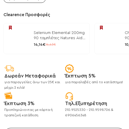
Clearence Προσφορές
Selenium Elemental 200mg
Ch
90 ταμπλέτες Natures Aid
90
/ Μέταλλα
/ 
14,14€
10
16,63€
Δωρεάν Μεταφορικά
Έκπτωση 5%
για παραγγελίες άνω των 25€ και
για παραλαβές από το κατάστημα!
μέχρι 2 κιλά!
Έκπτωση 3%
Τηλ.Εξυπηρέτηση
Προπληρώνοντας με κάρτα ή
210.9525330 - 210.9598706 &
τραπεζική κατάθεση
6906456348