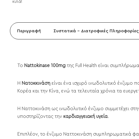
κιλά!
Περιγραφή
Συστατικά - Διατροφικές Πληροφορίες
To
Nattokinase 100mg
της Full Health είναι συμπλήρω
Η
Νατοκκινάση
είναι ένα ισχυρό ινωδολυτικό ένζυμο π
Κορέα και την Κίνα, ενώ τα τελευταία χρόνια τα ευερ
H Ναττοκινάση ως ινωδολυτικό ένζυμο συμμετέχει στ
υποστηρίζοντας την
καρδιαγγειακή υγεία
.
Επιπλέον, το ένζυμο Ναττοκινάση συμπληρωματικά φαί