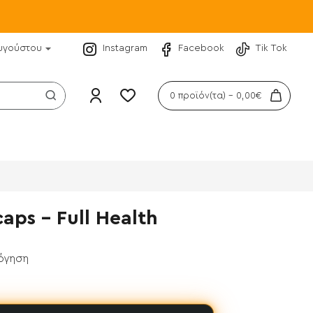
υγούστου
Instagram
Facebook
Tik Tok
0 προϊόν(τα) - 0,00€
aps - Full Health
λόγηση