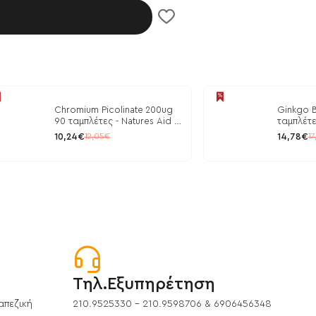
λάθι
Chromium Picolinate 200ug
Ginkgo B
90 ταμπλέτες - Natures Aid /
ταμπλέτε
Ρύθμιση Γλυκόζης
10,24€
14,78€
12,05€
17
Τηλ.Εξυπηρέτηση
απεζική
210.9525330 - 210.9598706 & 6906456348