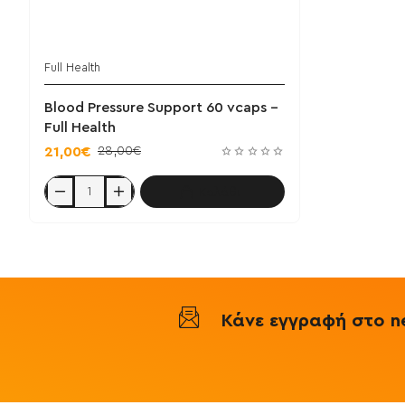
Full Health
Blood Pressure Support 60 vcaps -
Full Health
28,00€
21,00€
Καλάθι
Blood
Pressure
Support
60
vcaps
-
Full
Health
Κάνε εγγραφή στο ne