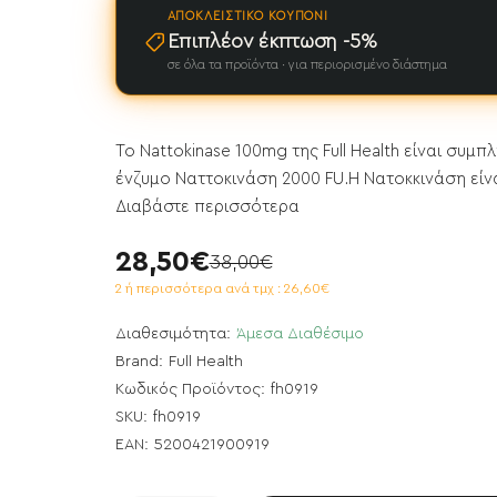
ΑΠΟΚΛΕΙΣΤΙΚΌ ΚΟΥΠΌΝΙ
Επιπλέον έκπτωση -5%
σε όλα τα προϊόντα · για περιορισμένο διάστημα
To Nattokinase 100mg της Full Health είναι συ
ένζυμο Ναττοκινάση 2000 FU.Η Νατοκκινάση είνα
Διαβάστε περισσότερα
28,50€
38,00€
2 ή περισσότερα ανά τμχ : 26,60€
Διαθεσιμότητα:
Άμεσα Διαθέσιμο
Brand:
Full Health
Κωδικός Προϊόντος:
fh0919
SKU:
fh0919
EAN:
5200421900919