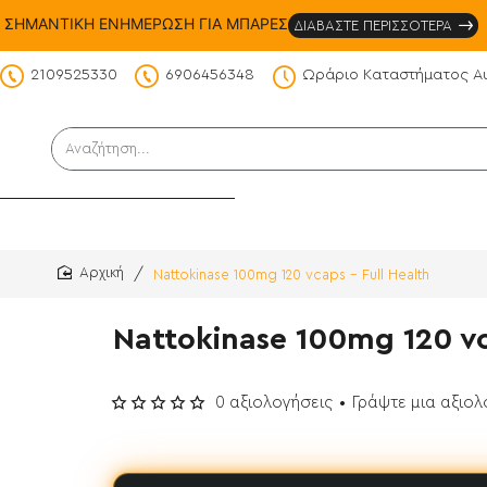
ΣΗΜΑΝΤΙΚΗ ΕΝΗΜΕΡΩΣΗ ΓΙΑ ΜΠΑΡΕΣ
ΔΙΑΒΑΣΤΕ ΠΕΡΙΣΣΟΤΕΡΑ
2109525330
6906456348
Ωράριο Καταστήματος Α
DS
Αναζήτηση...
Nattokinase 100mg 120 vcaps - Full Health
home
Nattokinase 100mg 120 vc
0 αξιολογήσεις
•
Γράψτε μια αξιο