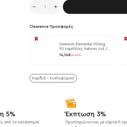
Κα
Clearence Προσφορές
Selenium Elemental 200mg
90 ταμπλέτες Natures Aid /
Μέταλλα
14,14€
16,63€
Καρδιά - Κυκλοφορικό
η 5%
Έκπτωση 3%
ς από το κατάστημα!
Προπληρώνοντας με κάρτα ή τρ