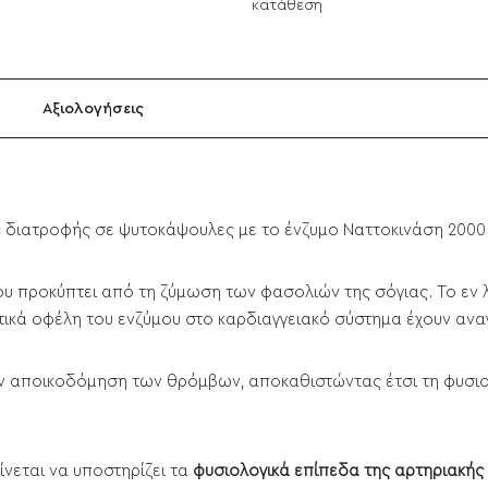
κατάθεση
Αξιολογήσεις
μα διατροφής σε ψυτοκάψουλες με το ένζυμο Ναττοκινάση 2000 
ου προκύπτει από τη ζύμωση των φασολιών της σόγιας. Το εν λ
γετικά οφέλη του ενζύμου στο καρδιαγγειακό σύστημα έχουν ανα
ην αποικοδόμηση των θρόμβων, αποκαθιστώντας έτσι τη φυσιο
νεται να υποστηρίζει τα
φυσιολογικά επίπεδα της αρτηριακής