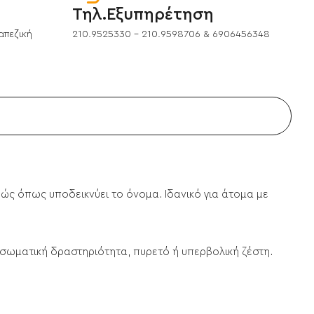
Τηλ.Εξυπηρέτηση
απεζική
210.9525330 - 210.9598706 & 6906456348
ιβώς όπως υποδεικνύει το όνομα. Ιδανικό για άτομα με
σωματική δραστηριότητα, πυρετό ή υπερβολική ζέστη.