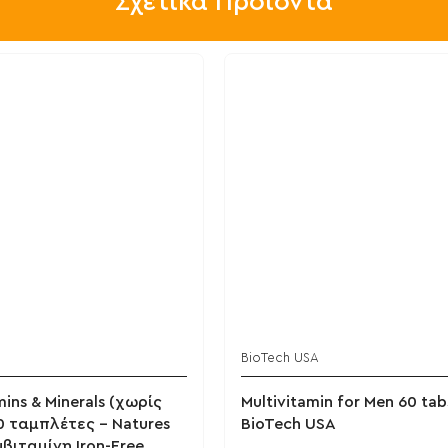
Σχετικά Προϊόντα
BioTech USA
mins & Minerals (χωρίς
Multivitamin for Men 60 tab
0 ταμπλέτες - Natures
BioTech USA
υβιταμίνη Iron-Free