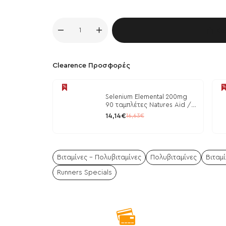
Κα
Clearence Προσφορές
Selenium Elemental 200mg
90 ταμπλέτες Natures Aid /
Μέταλλα
14,14€
16,63€
Βιταμίνες - Πολυβιταμίνες
Πολυβιταμίνες
Βιταμί
Runners Specials