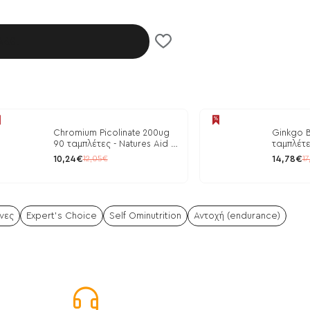
λάθι
Chromium Picolinate 200ug
Ginkgo B
90 ταμπλέτες - Natures Aid /
ταμπλέτε
Ρύθμιση Γλυκόζης
10,24€
14,78€
12,05€
17
νες
Expert's Choice
Self Ominutrition
Αντοχή (endurance)