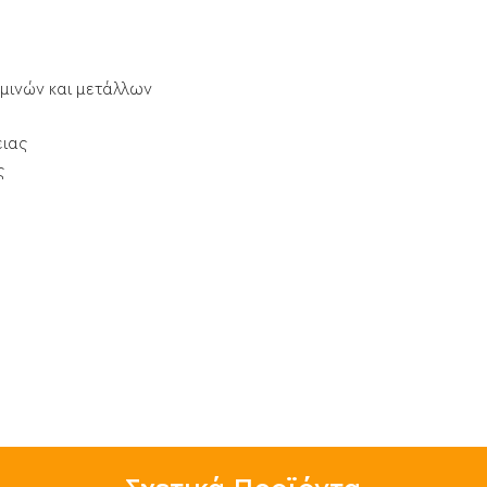
μινών και μετάλλων
ειας
ς