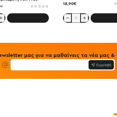
18,90€
0€
Καλάθι
Καλά
Multivitamin
for
Men
60
tabs
-
BioTech
USA
wsletter μας για να μαθαίνεις τα νέα μας 
Εγγραφή
η
ίες
Εξυπηρέτηση Πελατών
Όροι & Προϋ