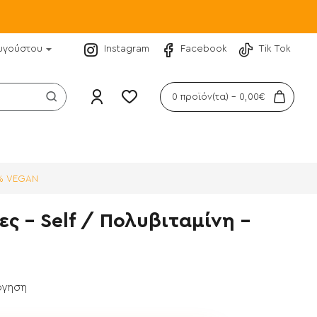
υγούστου
Instagram
Facebook
Tik Tok
0 προϊόν(τα) - 0,00€
00% VEGAN
ες - Self / Πολυβιταμίνη -
όγηση