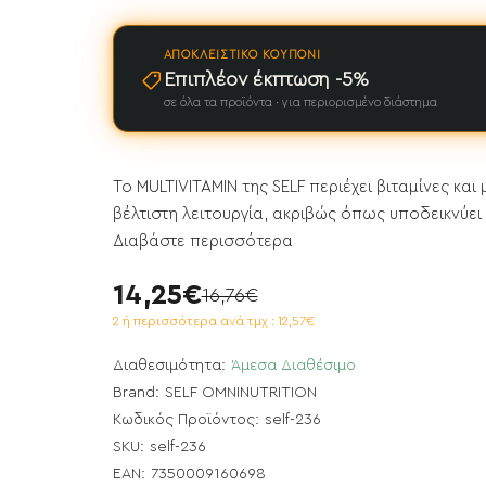
ΑΠΟΚΛΕΙΣΤΙΚΌ ΚΟΥΠΌΝΙ
Επιπλέον έκπτωση -5%
σε όλα τα προϊόντα · για περιορισμένο διάστημα
Το MULTIVITAMIN της SELF περιέχει βιταμίνες και
βέλτιστη λειτουργία, ακριβώς όπως υποδεικνύει τ
Διαβάστε περισσότερα
14,25€
16,76€
2 ή περισσότερα ανά τμχ : 12,57€
Διαθεσιμότητα:
Άμεσα Διαθέσιμο
Brand:
SELF OMNINUTRITION
Κωδικός Προϊόντος:
self-236
SKU:
self-236
EAN:
7350009160698