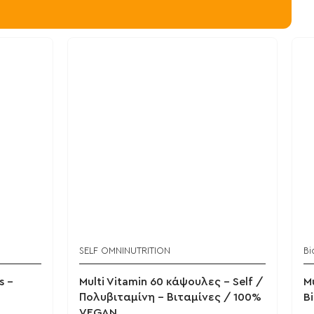
SELF OMNINUTRITION
Bi
s -
Multi Vitamin 60 κάψουλες - Self /
M
Πολυβιταμίνη - Βιταμίνες / 100%
B
VEGAN