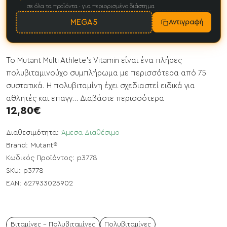
σε όλα τα προϊόντα · για περιορισμένο διάστημα
MEGA5
Αντιγραφή
Το Mutant Multi Athlete's Vitamin είναι ένα πλήρες
πολυβιταμινούχο συμπλήρωμα με περισσότερα από 75
συστατικά. Η πολυβιταμίνη έχει σχεδιαστεί ειδικά για
αθλητές και επαγγ...
Διαβάστε περισσότερα
12,80€
Διαθεσιμότητα:
Άμεσα Διαθέσιμο
Brand:
Mutant®
Κωδικός Προϊόντος:
p3778
SKU:
p3778
EAN:
627933025902
Βιταμίνες - Πολυβιταμίνες
Πολυβιταμίνες