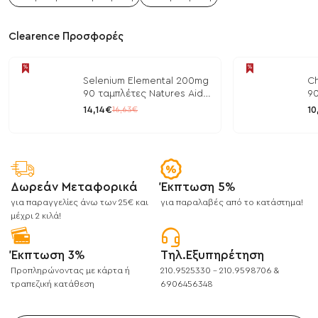
Clearence Προσφορές
Selenium Elemental 200mg
Ch
90 ταμπλέτες Natures Aid
90
/ Μέταλλα
/ 
14,14€
10
16,63€
Δωρεάν Μεταφορικά
Έκπτωση 5%
για παραγγελίες άνω των 25€ και
για παραλαβές από το κατάστημα!
μέχρι 2 κιλά!
Έκπτωση 3%
Τηλ.Εξυπηρέτηση
Προπληρώνοντας με κάρτα ή
210.9525330 - 210.9598706 &
τραπεζική κατάθεση
6906456348