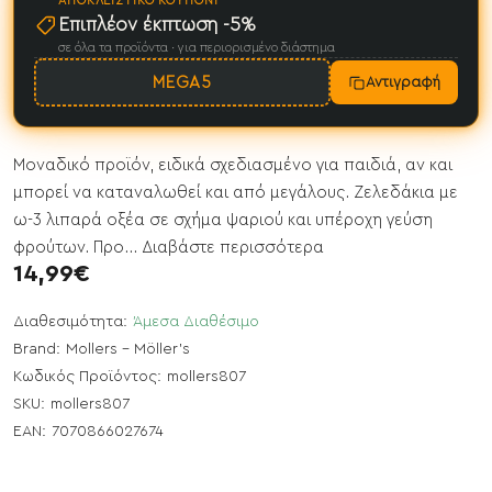
ΑΠΟΚΛΕΙΣΤΙΚΌ ΚΟΥΠΌΝΙ
Επιπλέον έκπτωση -5%
σε όλα τα προϊόντα · για περιορισμένο διάστημα
MEGA5
Αντιγραφή
Μοναδικό προϊόν, ειδικά σχεδιασμένο για παιδιά, αν και
μπορεί να καταναλωθεί και από μεγάλους. Ζελεδάκια με
ω-3 λιπαρά οξέα σε σχήμα ψαριού και υπέροχη γεύση
φρούτων. Προ...
Διαβάστε περισσότερα
14,99€
Διαθεσιμότητα:
Άμεσα Διαθέσιμο
Brand:
Mollers - Möller’s
Κωδικός Προϊόντος:
mollers807
SKU:
mollers807
EAN:
7070866027674