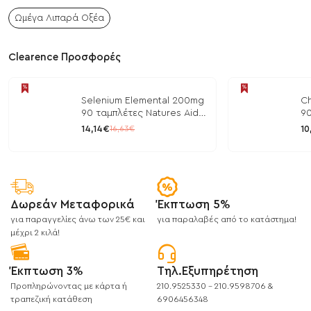
Ωμέγα Λιπαρά Οξέα
Clearence Προσφορές
Selenium Elemental 200mg
Ch
90 ταμπλέτες Natures Aid
90
/ Μέταλλα
/ 
14,14€
10
16,63€
Δωρεάν Μεταφορικά
Έκπτωση 5%
για παραγγελίες άνω των 25€ και
για παραλαβές από το κατάστημα!
μέχρι 2 κιλά!
Έκπτωση 3%
Τηλ.Εξυπηρέτηση
Προπληρώνοντας με κάρτα ή
210.9525330 - 210.9598706 &
τραπεζική κατάθεση
6906456348